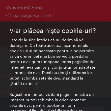
Concierge IA Viena
concierge.vienna.info
Informații non-stop
V-ar plăcea nişte cookie-uri?
Este de la sine înţeles că nu dorim să vă
deranjăm. Cu toate acestea, aşa-numitele
cookie-uri sunt necesare pentru a ne permite
să vă oferim cel mai bun serviciu posibil şi
Contact
pentru a asigura funcţionalitatea paginilor de
Credits
Internet, evaluărilor şi conţinuturilor adaptate
Declaraţie privind protecţia datelor
la interesele dvs. Dacă nu doriţi utilizarea lor,
Terms of Use
puteţi schimba setările dvs. standard la
Accesibilitate
„Setări extinse“.
Contact presa
Setări module cookie
Sugestie: în timpul vizitării paginii noastre de
© Copyright Wien Tourismus
Internet puteţi schimba în orice moment
setările dvs. pentru cookie-uri, prin
intermediul linkului „Setările modulelor