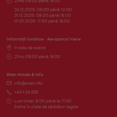
Program:
Zilnic 09:00 până 18:00
24.12.2025: 09:00 până 14:00
31.12.2025: 09:00 până 16:00
01.01.2026: 11:00 până 18:00
Informaţii turistice - Aeroportul Viena
Locul:
în sala de sosire
Program:
Zilnic 09:00 până 18:00
Wien Hotels & Info
E-
info@wien.info
mail:
Telefon:
+43-1-24 555
Program:
Luni-Vineri 9:00 până la 17:00
Închis în zilele de sărbători legale