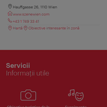
Hauffgasse 26, 1110 Wien
www.szenewien.com
+43 1 749 33 41
Hartă
Obiective interesante în zonă
Servicii
Informaţii utile
Obiective turistice de la
Evenimente