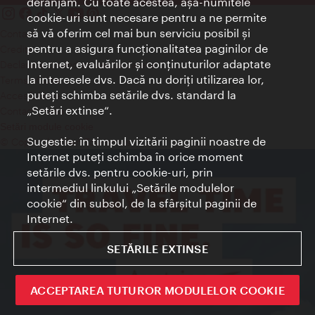
deranjăm. Cu toate acestea, aşa-numitele
cookie-uri sunt necesare pentru a ne permite
să vă oferim cel mai bun serviciu posibil şi
Contact
pentru a asigura funcţionalitatea paginilor de
Credits
Internet, evaluărilor şi conţinuturilor adaptate
Declaraţie privind protecţia datelor
la interesele dvs. Dacă nu doriţi utilizarea lor,
Terms of Use
puteţi schimba setările dvs. standard la
Accesibilitate
„Setări extinse“.
Contact presa
Setări module cookie
Sugestie: în timpul vizitării paginii noastre de
© Copyright Wien Tourismus
Internet puteţi schimba în orice moment
setările dvs. pentru cookie-uri, prin
intermediul linkului „Setările modulelor
cookie“ din subsol, de la sfârşitul paginii de
Internet.
SETĂRILE EXTINSE
ACCEPTAREA TUTUROR MODULELOR COOKIE