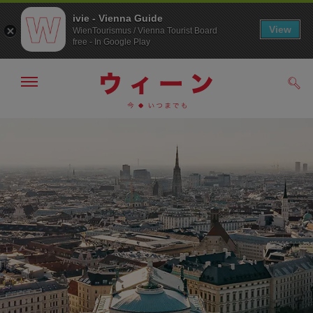
ivie - Vienna Guide
View
WienTourismus / Vienna Tourist Board
free - In Google Play
メ
検
ニ
索
ュ
メ
こ
す
ー
る
ニ
の
の
ュ
ペ
表
ー
ー
示・
非
へ
ジ
表
の
示
ト
ッ
プ
へ