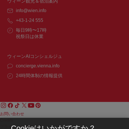
間：
ウィーン観光＆宿泊案内
E
info@wien.info
メ
電
+43-1-24 555
ー
話
ル：
営
毎日9時〜17時
番
業
祝祭日は休業
号：
時
間：
ウィーンAIコンシェルジュ
concierge.vienna.info
24時間体制の情報提供
お問い合わせ
Credits
プライバシーポリシー
Cookieはいかがですか？