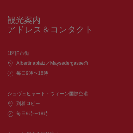
観光案内
アドレス＆コンタクト
1区旧市街
場
Albertinaplatz／Maysedergasse角
所：
営
毎日9時〜18時
業
時
間：
シュヴェヒャート・ウィーン国際空港
場
到着ロビー
所：
営
毎日9時〜18時
業
時