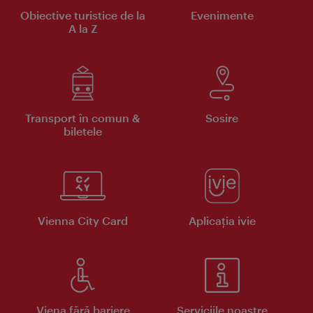
Obiective turistice de la
Evenimente
A la Z
Transport în comun &
Sosire
biletele
Vienna City Card
Aplicaţia ivie
Viena fără bariere
Serviciile noastre