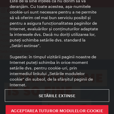
Este de la sine înţeles că nu dorim să vă
deranjăm. Cu toate acestea, aşa-numitele
cookie-uri sunt necesare pentru a ne permite
să vă oferim cel mai bun serviciu posibil şi
Contact
pentru a asigura funcţionalitatea paginilor de
Credits
Internet, evaluărilor şi conţinuturilor adaptate
Declaraţie privind protecţia datelor
la interesele dvs. Dacă nu doriţi utilizarea lor,
Terms of Use
puteţi schimba setările dvs. standard la
Accesibilitate
„Setări extinse“.
Contact presa
Setări module cookie
Sugestie: în timpul vizitării paginii noastre de
© Copyright Wien Tourismus
Internet puteţi schimba în orice moment
setările dvs. pentru cookie-uri, prin
intermediul linkului „Setările modulelor
cookie“ din subsol, de la sfârşitul paginii de
Internet.
SETĂRILE EXTINSE
ACCEPTAREA TUTUROR MODULELOR COOKIE