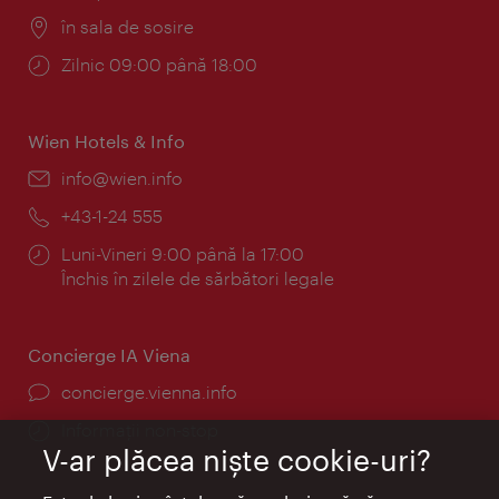
Locul:
în sala de sosire
Program:
Zilnic 09:00 până 18:00
Wien Hotels & Info
E-
info@wien.info
mail:
Telefon:
+43-1-24 555
Program:
Luni-Vineri 9:00 până la 17:00
Închis în zilele de sărbători legale
Concierge IA Viena
concierge.vienna.info
Informații non-stop
V-ar plăcea nişte cookie-uri?