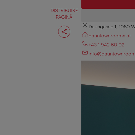
DISTRIBUIRE
PAGINĂ
Daungasse 1, 1080 W
Distribuiţi
pagina
dauntownrooms.at
+43 1 942 60 02
info@dauntownroom