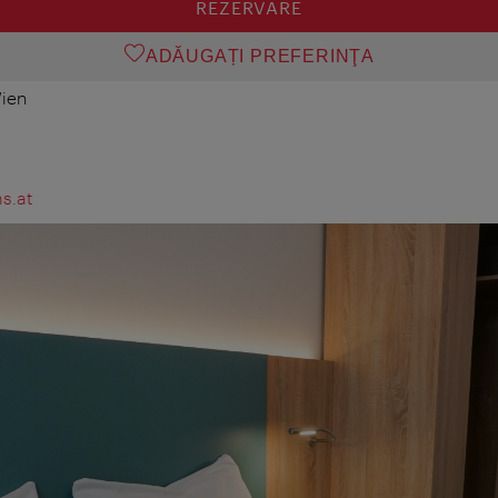
REZERVARE
ADĂUGAȚI PREFERINŢA
ien
s.at