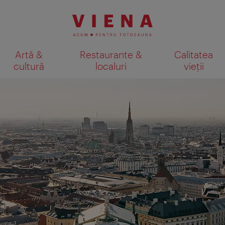
Artă &
Restaurante &
Calitatea
cultură
localuri
vieții
Afişare rezultate căutare pe