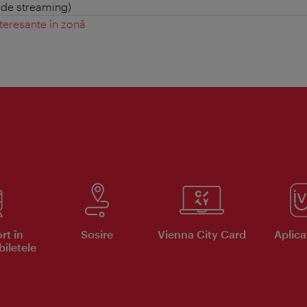
i de streaming)
teresante în zonă
rt în
Sosire
Vienna City Card
Aplicaţ
iletele