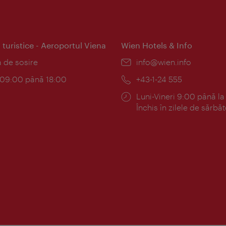
 turistice - Aeroportul Viena
Wien Hotels & Info
:
a de sosire
E-
info@wien.info
mail:
am:
c 09:00 până 18:00
Telefon:
+43-1-24 555
Program:
Luni-Vineri 9:00 până la
Închis în zilele de sărbăt