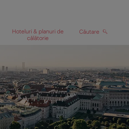
Hoteluri & planuri de
Căutare
călătorie
CĂUTARE
 hartă