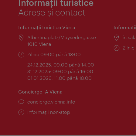
Informații turistice
Adrese și contact
Informaţii turistice Viena
Informaţii
Locul:
Albertinaplatz/Maysedergasse
Locul
în sal
1010 Viena
Progr
Zilni
Program:
Zilnic 09:00 până 18:00
24.12.2025: 09:00 până 14:00
31.12.2025: 09:00 până 16:00
01.01.2026: 11:00 până 18:00
Concierge IA Viena
concierge.vienna.info
Informații non-stop