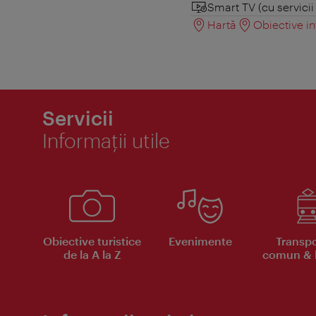
Smart TV (cu servici
Hartă
Obiective in
Servicii
Informaţii utile
Obiective turistice
Evenimente
Transpo
de la A la Z
comun & b