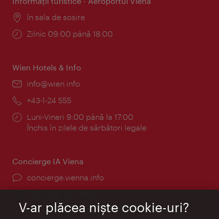
Informaţii turistice - Aeroportul Viena
Locul:
în sala de sosire
Program:
Zilnic 09:00 până 18:00
Wien Hotels & Info
E-
info@wien.info
mail:
Telefon:
+43-1-24 555
Program:
Luni-Vineri 9:00 până la 17:00
Închis în zilele de sărbători legale
Concierge IA Viena
concierge.vienna.info
Informații non-stop
V-ar plăcea nişte cookie-uri?