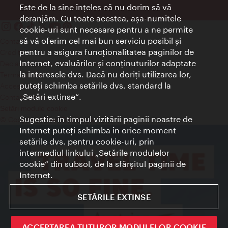
Este de la sine înţeles că nu dorim să vă
deranjăm. Cu toate acestea, aşa-numitele
cookie-uri sunt necesare pentru a ne permite
să vă oferim cel mai bun serviciu posibil şi
Contact
pentru a asigura funcţionalitatea paginilor de
Credits
Internet, evaluărilor şi conţinuturilor adaptate
Declaraţie privind protecţia datelor
la interesele dvs. Dacă nu doriţi utilizarea lor,
Terms of Use
puteţi schimba setările dvs. standard la
Accesibilitate
„Setări extinse“.
Contact presa
Setări module cookie
Sugestie: în timpul vizitării paginii noastre de
© Copyright Wien Tourismus
Internet puteţi schimba în orice moment
setările dvs. pentru cookie-uri, prin
intermediul linkului „Setările modulelor
cookie“ din subsol, de la sfârşitul paginii de
Internet.
SETĂRILE EXTINSE
ACCEPTAREA TUTUROR MODULELOR COOKIE