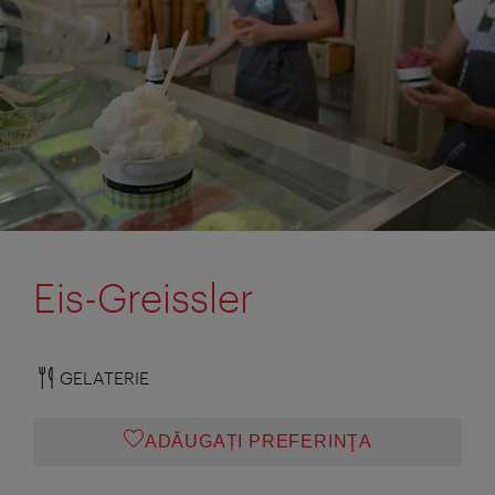
Eis-Greissler
GELATERIE
ADĂUGAȚI PREFERINŢA