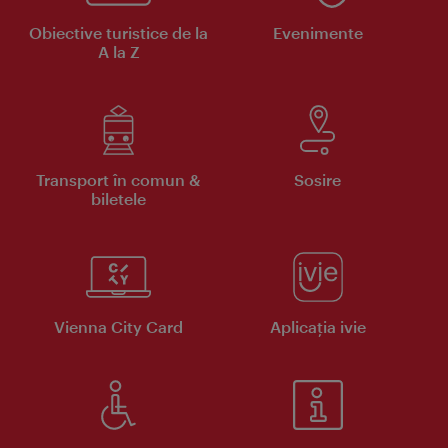
Obiective turistice de la
Evenimente
A la Z
Transport în comun &
Sosire
biletele
Vienna City Card
Aplicaţia ivie