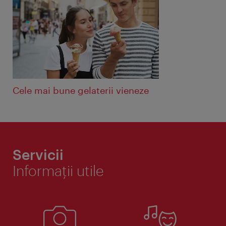
Cele mai bune gelaterii vieneze
Servicii
Informaţii utile