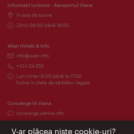
Informaţii turistice - Aeroportul Viena
Locul:
în sala de sosire
Program:
Zilnic 09:00 până 18:00
Wien Hotels & Info
E-
info@wien.info
mail:
Telefon:
+43-1-24 555
Program:
Luni-Vineri 9:00 până la 17:00
Închis în zilele de sărbători legale
Concierge IA Viena
concierge.vienna.info
Informații non-stop
V-ar plăcea nişte cookie-uri?