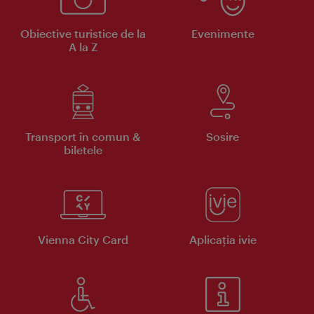
Obiective turistice de la
Evenimente
A la Z
Transport în comun &
Sosire
biletele
Vienna City Card
Aplicaţia ivie