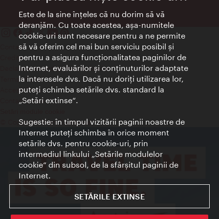
Este de la sine înţeles că nu dorim să vă
deranjăm. Cu toate acestea, aşa-numitele
cookie-uri sunt necesare pentru a ne permite
să vă oferim cel mai bun serviciu posibil şi
Contact
pentru a asigura funcţionalitatea paginilor de
Credits
Internet, evaluărilor şi conţinuturilor adaptate
Declaraţie privind protecţia datelor
la interesele dvs. Dacă nu doriţi utilizarea lor,
Terms of Use
puteţi schimba setările dvs. standard la
Accesibilitate
„Setări extinse“.
Contact presa
Setări module cookie
Sugestie: în timpul vizitării paginii noastre de
© Copyright Wien Tourismus
Internet puteţi schimba în orice moment
setările dvs. pentru cookie-uri, prin
intermediul linkului „Setările modulelor
cookie“ din subsol, de la sfârşitul paginii de
Internet.
SETĂRILE EXTINSE