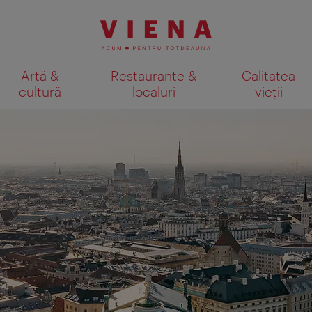
Artă &
Restaurante &
Calitatea
cultură
localuri
vieții
Afişare rezultate căutare pe