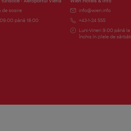
 turistice - Aeroportul Viena
Wien Hotels & Info
:
a de sosire
E-
info@wien.info
mail:
am:
c 09:00 până 18:00
Telefon:
+43-1-24 555
Program:
Luni-Vineri 9:00 până la
Închis în zilele de sărbăt