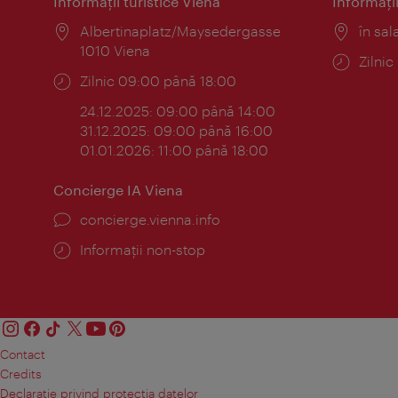
Informaţii turistice Viena
Informaţii
Locul:
Albertinaplatz/Maysedergasse
Locul
în sal
1010 Viena
Progr
Zilni
Program:
Zilnic 09:00 până 18:00
24.12.2025: 09:00 până 14:00
31.12.2025: 09:00 până 16:00
01.01.2026: 11:00 până 18:00
Concierge IA Viena
concierge.vienna.info
Informații non-stop
Contact
Credits
Declaraţie privind protecţia datelor