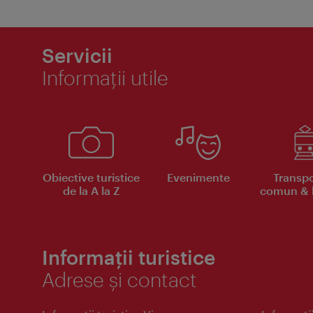
Servicii
Informaţii utile
Obiective turistice
Evenimente
Transpo
de la A la Z
comun & b
Informații turistice
Adrese și contact