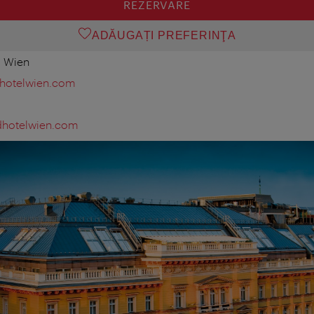
REZERVARE
ADĂUGAȚI PREFERINŢA
0 Wien
hotelwien.com
dhotelwien.com