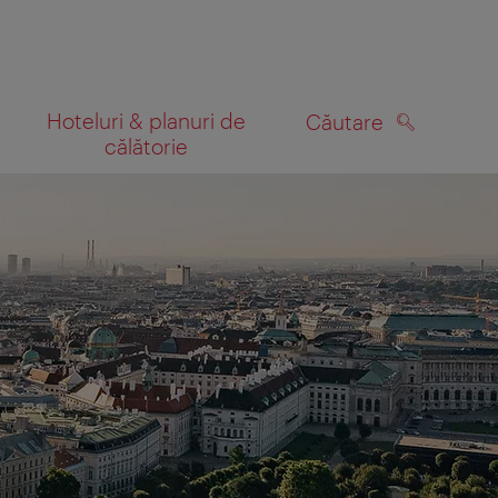
Hoteluri & planuri de
Căutare
călătorie
CĂUTARE
 hartă