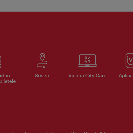
rt în
Sosire
Vienna City Card
Aplicaţ
iletele