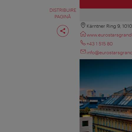
DISTRIBUIRE
PAGINĂ
Kärntner Ring 9, 101
Distribuiţi
pagina
www.eurostarsgrand
+43 1 515 80
info@eurostarsgran