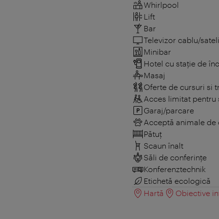
Whirlpool
Lift
Bar
Televizor cablu/sateli
Minibar
Hotel cu stație de în
Masaj
Oferte de cursuri si t
Acces limitat pentru 
Garaj/parcare
Acceptă animale de
Pătuţ
Scaun înalt
Săli de conferințe
Konferenztechnik
Etichetă ecologică
Hartă
Obiective in