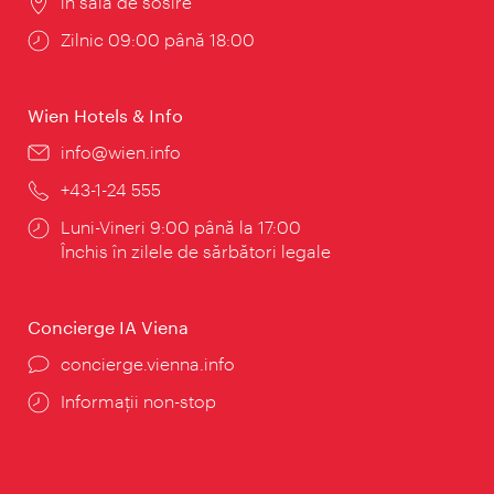
Locul:
în sala de sosire
Program:
Zilnic 09:00 până 18:00
Wien Hotels & Info
E-
info@wien.info
mail:
Telefon:
+43-1-24 555
Program:
Luni-Vineri 9:00 până la 17:00
Închis în zilele de sărbători legale
Concierge IA Viena
concierge.vienna.info
Informații non-stop