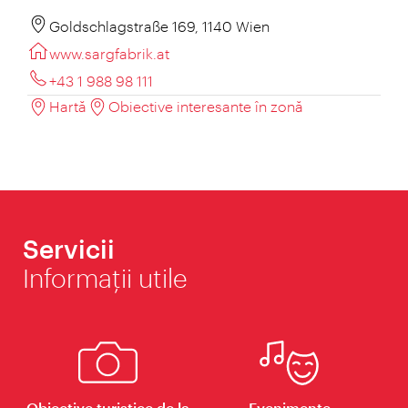
Goldschlagstraße 169, 1140 Wien
www.sargfabrik.at
+43 1 988 98 111
Hartă
Obiective interesante în zonă
Servicii
Informaţii utile
Obiective turistice de la
Evenimente