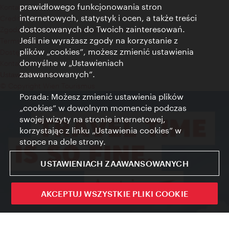
prawidłowego funkcjonowania stron
Kontakt
internetowych, statystyk i ocen, a także treści
Credits
dostosowanych do Twoich zainteresowań.
Zgoda na przetwarzanie danych osobowych
Jeśli nie wyrażasz zgody na korzystanie z
Terms of Use
plików „cookies”, możesz zmienić ustawienia
Dostępność
domyślne w „Ustawieniach
Kontakt prasowy
zaawansowanych”.
Ustawienia cookies
© Copyright Wien Tourismus
Porada: Możesz zmienić ustawienia plików
„cookies” w dowolnym momencie podczas
swojej wizyty na stronie internetowej,
korzystając z linku „Ustawienia cookies” w
stopce na dole strony.
USTAWIENIACH ZAAWANSOWANYCH
AKCEPTUJ WSZYSTKIE PLIKI COOKIE