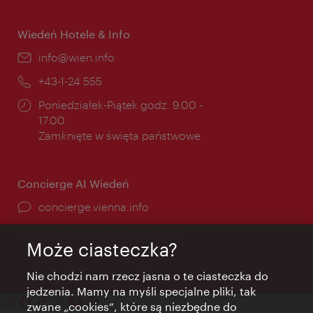
otwarcia:
Wiedeń Hotele & Info
E-
info@wien.info
mail:
Telefon:
+43-1-24 555
Godziny
Poniedziałek-Piątek godz. 9.00 -
otwarcia:
17.00
Zamknięte w święta państwowe
Concierge AI Wiedeń
concierge.vienna.info
Informacje przez całą dobę
Może ciasteczka?
Nie chodzi nam rzecz jasna o te ciasteczka do
jedzenia. Mamy na myśli specjalne pliki, tak
zwane „cookies”, które są niezbędne do