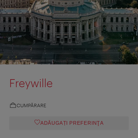
Freywille
CUMPĂRARE
ADĂUGAȚI PREFERINŢA