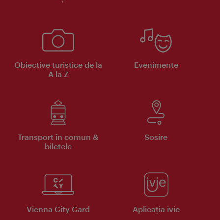
Obiective turistice de la
Evenimente
A la Z
Transport în comun &
Sosire
biletele
Vienna City Card
Aplicaţia ivie