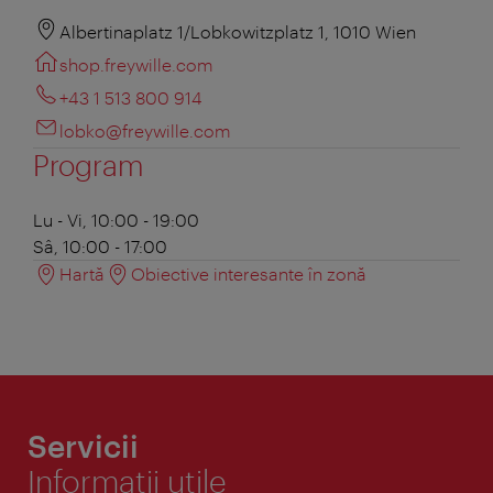
Albertinaplatz 1/Lobkowitzplatz 1, 1010 Wien
shop.freywille.com
+43 1 513 800 914
lobko@freywille.com
Program
Lu - Vi, 10:00 - 19:00
Sâ, 10:00 - 17:00
Hartă
Obiective interesante în zonă
Servicii
Informaţii utile