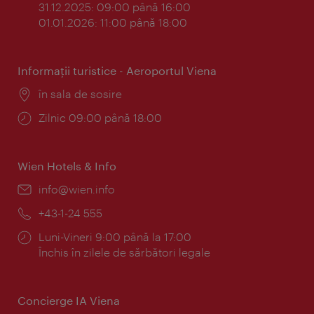
31.12.2025: 09:00 până 16:00
01.01.2026: 11:00 până 18:00
Informaţii turistice - Aeroportul Viena
Locul:
în sala de sosire
Program:
Zilnic 09:00 până 18:00
Wien Hotels & Info
E-
info@wien.info
mail:
Telefon:
+43-1-24 555
Program:
Luni-Vineri 9:00 până la 17:00
Închis în zilele de sărbători legale
Concierge IA Viena