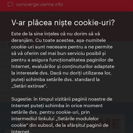
concierge.vienna.info
Informații non-stop
V-ar plăcea nişte cookie-uri?
Este de la sine înţeles că nu dorim să vă
deranjăm. Cu toate acestea, aşa-numitele
cookie-uri sunt necesare pentru a ne permite
să vă oferim cel mai bun serviciu posibil şi
Contact
pentru a asigura funcţionalitatea paginilor de
Credits
Internet, evaluărilor şi conţinuturilor adaptate
Declaraţie privind protecţia datelor
la interesele dvs. Dacă nu doriţi utilizarea lor,
Terms of Use
puteţi schimba setările dvs. standard la
Accesibilitate
„Setări extinse“.
Contact presa
Setări module cookie
Sugestie: în timpul vizitării paginii noastre de
© Copyright Wien Tourismus
Internet puteţi schimba în orice moment
setările dvs. pentru cookie-uri, prin
intermediul linkului „Setările modulelor
cookie“ din subsol, de la sfârşitul paginii de
Internet.