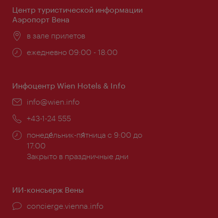
Центр туристической информации
Аэропорт Вена
Расположение:
в зале прилетов
Часы
ежедневно 09:00 - 18:00
работы:
Инфоцентр Wien Hotels & Info
Эл.
info@wien.info
почта:
Телефон:
+43-1-24 555
Часы
понеде́льник-пя́тница с 9:00 до
работы:
17:00
Закрыто в праздничные дни
ИИ-консьерж Вены
concierge.vienna.info