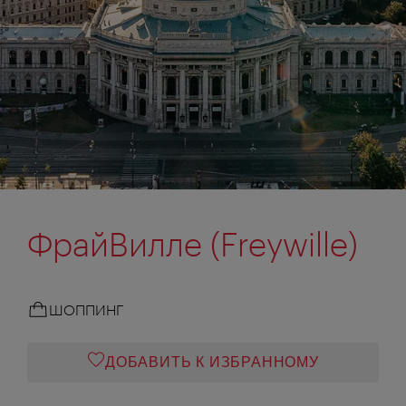
ФрайВилле (Freywille)
ШОППИНГ
ДОБАВИТЬ К ИЗБРАННОМУ