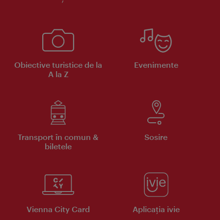
Obiective turistice de la
Evenimente
A la Z
Transport în comun &
Sosire
biletele
Vienna City Card
Aplicaţia ivie