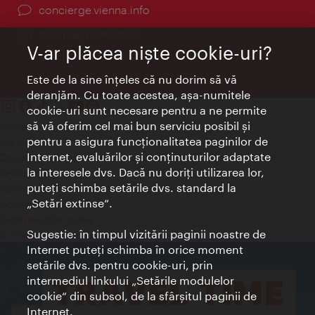
concierge.vienna.info
Informații non-stop
V-ar plăcea nişte cookie-uri?
Este de la sine înţeles că nu dorim să vă
deranjăm. Cu toate acestea, aşa-numitele
cookie-uri sunt necesare pentru a ne permite
să vă oferim cel mai bun serviciu posibil şi
Contact
pentru a asigura funcţionalitatea paginilor de
Credits
Internet, evaluărilor şi conţinuturilor adaptate
Declaraţie privind protecţia datelor
la interesele dvs. Dacă nu doriţi utilizarea lor,
Terms of Use
puteţi schimba setările dvs. standard la
Accesibilitate
„Setări extinse“.
Contact presa
Setări module cookie
Sugestie: în timpul vizitării paginii noastre de
© Copyright Wien Tourismus
Internet puteţi schimba în orice moment
setările dvs. pentru cookie-uri, prin
intermediul linkului „Setările modulelor
cookie“ din subsol, de la sfârşitul paginii de
Internet.