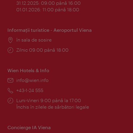
31.12.2025: 09:00 până 16:00
01.01.2026: 11:00 până 18:00
Informaţii turistice - Aeroportul Viena
Locul:
în sala de sosire
Program:
Zilnic 09:00 până 18:00
Wien Hotels & Info
E-
info@wien.info
mail:
Telefon:
+43-1-24 555
Program:
Luni-Vineri 9:00 până la 17:00
Închis în zilele de sărbători legale
Concierge IA Viena