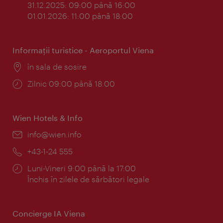
31.12.2025: 09:00 până 16:00
01.01.2026: 11:00 până 18:00
Informaţii turistice - Aeroportul Viena
Locul:
în sala de sosire
Program:
Zilnic 09:00 până 18:00
Wien Hotels & Info
E-
info@wien.info
mail:
Telefon:
+43-1-24 555
Program:
Luni-Vineri 9:00 până la 17:00
Închis în zilele de sărbători legale
Concierge IA Viena