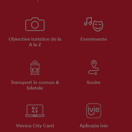
Obiective turistice de la
Evenimente
A la Z
Transport în comun &
Sosire
biletele
Vienna City Card
Aplicaţia ivie