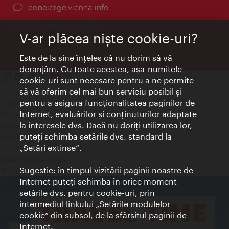
concierge.vienna.info
Informații non-stop
V-ar plăcea nişte cookie-uri?
Este de la sine înţeles că nu dorim să vă
deranjăm. Cu toate acestea, aşa-numitele
cookie-uri sunt necesare pentru a ne permite
să vă oferim cel mai bun serviciu posibil şi
Contact
pentru a asigura funcţionalitatea paginilor de
Credits
Internet, evaluărilor şi conţinuturilor adaptate
Declaraţie privind protecţia datelor
la interesele dvs. Dacă nu doriţi utilizarea lor,
Terms of Use
puteţi schimba setările dvs. standard la
Accesibilitate
„Setări extinse“.
Contact presa
Setări module cookie
Sugestie: în timpul vizitării paginii noastre de
© Copyright Wien Tourismus
Internet puteţi schimba în orice moment
setările dvs. pentru cookie-uri, prin
intermediul linkului „Setările modulelor
cookie“ din subsol, de la sfârşitul paginii de
Internet.