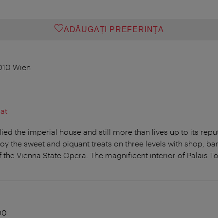
ADĂUGAȚI PREFERINŢA
1010 Wien
at
ed the imperial house and still more than lives up to its repu
oy the sweet and piquant treats on three levels with shop, ba
f the Vienna State Opera. The magnificent interior of Palais To
00