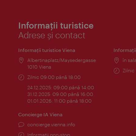
Informații turistice
Adrese și contact
Informaţii turistice Viena
Informaţii
Locul:
Albertinaplatz/Maysedergasse
Locul
în sal
1010 Viena
Progr
Zilni
Program:
Zilnic 09:00 până 18:00
24.12.2025: 09:00 până 14:00
31.12.2025: 09:00 până 16:00
01.01.2026: 11:00 până 18:00
Concierge IA Viena
concierge.vienna.info
Informații non-stop