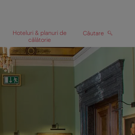
Hoteluri & planuri de
Căutare
călătorie
CĂUTARE
 hartă