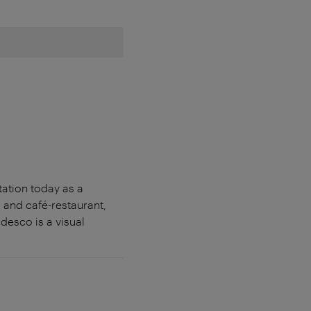
tation today as a
r and café-restaurant,
desco is a visual