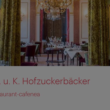
. u. K. Hofzuckerbäcker
taurant-cafenea