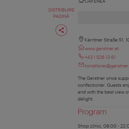
CAFENEA
DISTRIBUIRE
PAGINĂ
Distribuiţi
pagina
Kärntner Straße 51, 
www.gerstner.at
+43 1 526 13 61
konditorei@gerstner.
The Gerstner once suppli
confectioner. Guests enj
and with the best view o
delight.
Program
Shop
zilnic, 08:00 - 22: