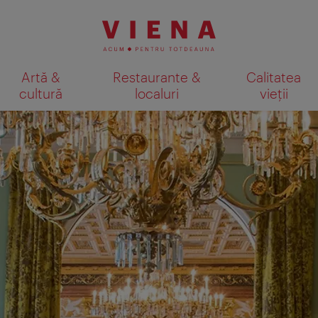
Artă &
Restaurante &
Calitatea
cultură
localuri
vieții
Afişare rezultate căutare pe