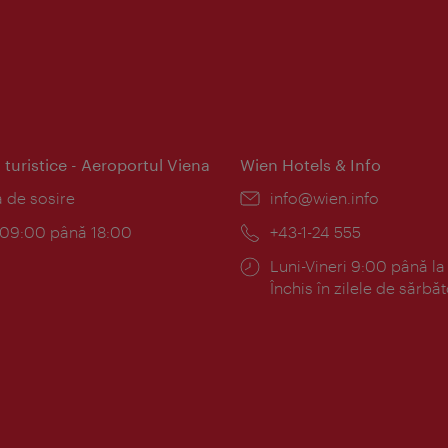
 turistice - Aeroportul Viena
Wien Hotels & Info
:
a de sosire
E-
info@wien.info
mail:
am:
c 09:00 până 18:00
Telefon:
+43-1-24 555
Program:
Luni-Vineri 9:00 până la
Închis în zilele de sărbăt