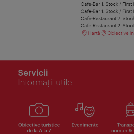
Café-Bar 1. Stock / First
Café-Bar 1. Stock / First
Café-Restaurant 2. Stock
Café-Restaurant 2. Stock
Hartă
Obiective in
Servicii
Informaţii utile
Obiective turistice
Evenimente
Transpo
de la A la Z
comun & b