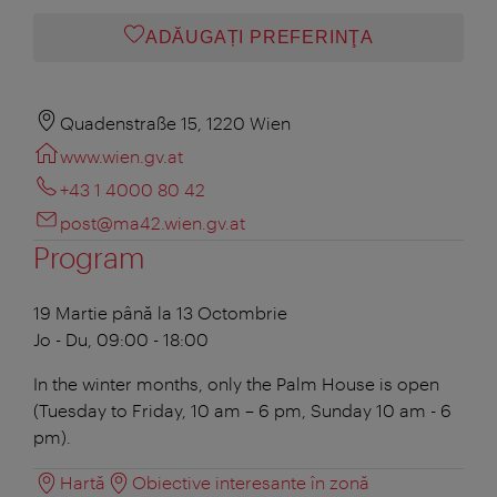
ADĂUGAȚI PREFERINŢA
Quadenstraße 15, 1220 Wien
www.wien.gv.at
+43 1 4000 80 42
post@ma42.wien.gv.at
Program
19 Martie până la 13 Octombrie
Jo - Du, 09:00 - 18:00
In the winter months, only the Palm House is open
(Tuesday to Friday, 10 am – 6 pm, Sunday 10 am - 6
pm).
Hartă
Obiective interesante în zonă