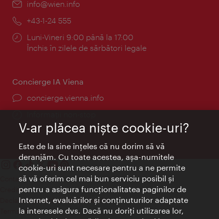
E-
info@wien.info
mail:
Telefon:
+43-1-24 555
Program:
Luni-Vineri 9:00 până la 17:00
Închis în zilele de sărbători legale
Concierge IA Viena
concierge.vienna.info
Informații non-stop
V-ar plăcea nişte cookie-uri?
Este de la sine înţeles că nu dorim să vă
deranjăm. Cu toate acestea, aşa-numitele
cookie-uri sunt necesare pentru a ne permite
să vă oferim cel mai bun serviciu posibil şi
Contact
pentru a asigura funcţionalitatea paginilor de
Credits
Internet, evaluărilor şi conţinuturilor adaptate
Declaraţie privind protecţia datelor
la interesele dvs. Dacă nu doriţi utilizarea lor,
Terms of Use