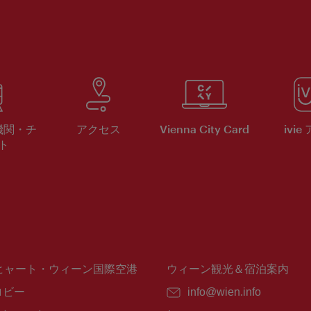
機関・チ
アクセス
Vienna City Card
ivie
ト
ヒャート・ウィーン国際空港
ウィーン観光＆宿泊案内
ロビー
E
info@wien.info
メ