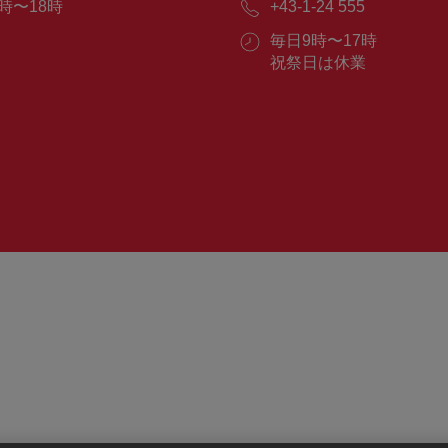
時〜18時
電
+43-1-24 555
ー
話
ル：
営
毎日9時〜17時
番
業
祝祭日は休業
号：
時
間：