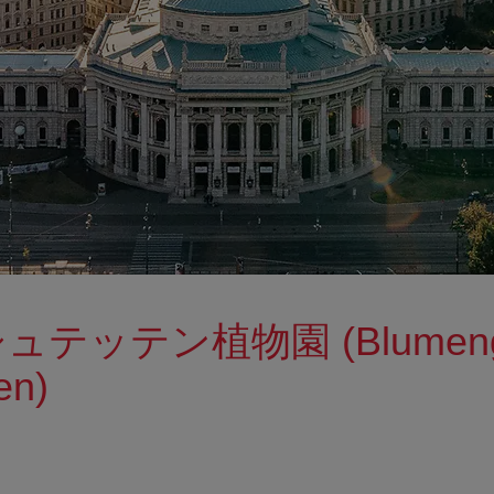
テッテン植物園 (Blumengä
en)