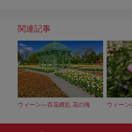
関連記事
ウィーン—百花繚乱 花の海
ウィーン