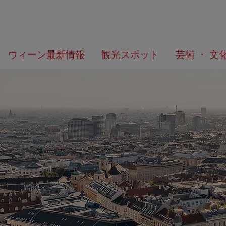
メ
こ
何
ウィーン最新情報
観光スポット
芸術 ・ 文
ニ
の
を
ュ
ペ
お
ー
ー
探
へ
ジ
し
の
で
ト
す
ッ
か？
プ
へ