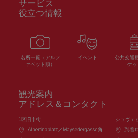
サービス
役立つ情報
名所一覧（アルフ
イベント
公共交通
ァベット順）
ケッ
観光案内
アドレス＆コンタクト
1区旧市街
シュヴェ
場
Albertinaplatz／Maysedergasse角
場
到着
所：
所：