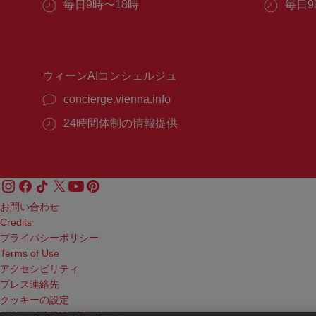
営
毎日9時〜18時
営
毎日9
業
業
時
時
間：
間：
ウィーンAIコンシェルジュ
concierge.vienna.info
24時間体制の情報提供
お問い合わせ
Credits
プライバシーポリシー
Terms of Use
アクセシビリティ
プレス連絡先
クッキーの設定
© Copyright WienTourismus