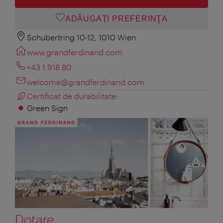
ADĂUGAȚI PREFERINŢA
Schubertring 10-12, 1010 Wien
www.grandferdinand.com
+43 1 918 80
welcome@grandferdinand.com
Certificat de durabilitate:
Green Sign
Dotare