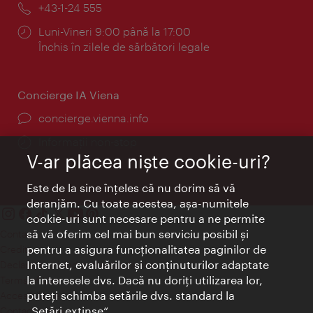
Telefon:
+43-1-24 555
Program:
Luni-Vineri 9:00 până la 17:00
Închis în zilele de sărbători legale
Concierge IA Viena
concierge.vienna.info
Informații non-stop
V-ar plăcea nişte cookie-uri?
Este de la sine înţeles că nu dorim să vă
deranjăm. Cu toate acestea, aşa-numitele
cookie-uri sunt necesare pentru a ne permite
să vă oferim cel mai bun serviciu posibil şi
Contact
pentru a asigura funcţionalitatea paginilor de
Credits
Internet, evaluărilor şi conţinuturilor adaptate
Declaraţie privind protecţia datelor
la interesele dvs. Dacă nu doriţi utilizarea lor,
Terms of Use
puteţi schimba setările dvs. standard la
Accesibilitate
„Setări extinse“.
Contact presa