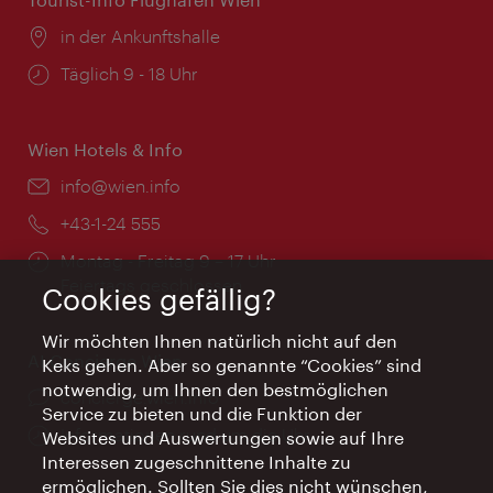
Ort:
in der Ankunftshalle
Öffnungszeiten:
Täglich 9 - 18 Uhr
Wien Hotels & Info
Email:
info@wien.info
Telefon:
+43-1-24 555
Öffnungszeiten:
Montag - Freitag 9 – 17 Uhr
Feiertags geschlossen
Cookies gefällig?
Wir möchten Ihnen natürlich nicht auf den
AI Concierge Wien
Keks gehen. Aber so genannte “Cookies” sind
notwendig, um Ihnen den bestmöglichen
Ort:
concierge.wien.info
Service zu bieten und die Funktion der
Öffnungszeiten:
Informationen rund um die Uhr
Websites und Auswertungen sowie auf Ihre
Interessen zugeschnittene Inhalte zu
ermöglichen. Sollten Sie dies nicht wünschen,