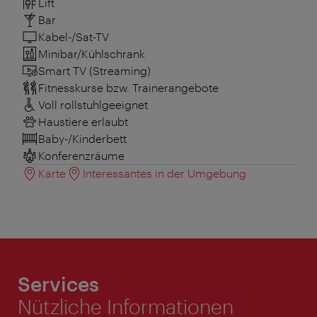
Lift
Bar
Kabel-/Sat-TV
Minibar/Kühlschrank
Smart TV (Streaming)
Fitnesskurse bzw. Trainerangebote
Voll rollstuhlgeeignet
Haustiere erlaubt
Baby-/Kinderbett
Konferenzräume
Karte
Interessantes in der Umgebung
Services
Nützliche Informationen