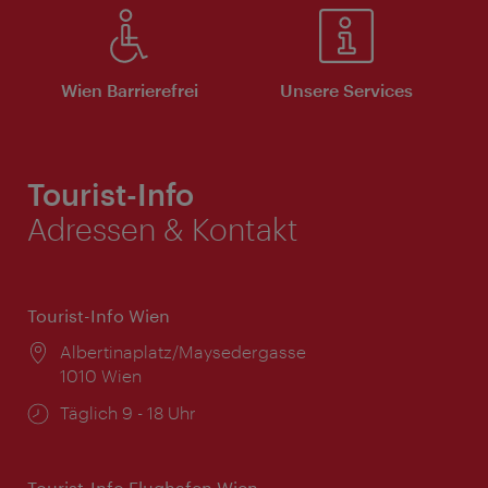
Wien Barrierefrei
Unsere Services
Tourist-Info
Adressen & Kontakt
Tourist-Info Wien
Ort:
Albertinaplatz/Maysedergasse
1010 Wien
Öffnungszeiten:
Täglich 9 - 18 Uhr
Tourist-Info Flughafen Wien