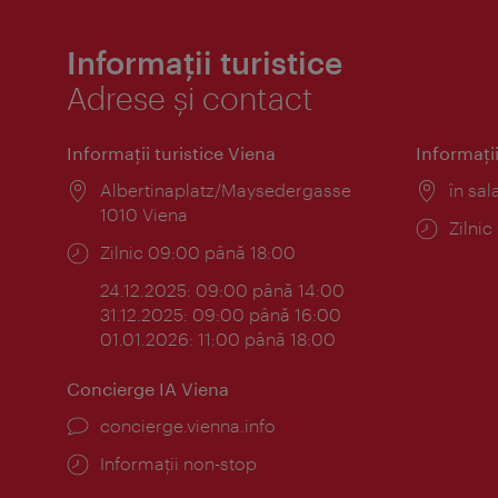
Informații turistice
Adrese și contact
Informaţii turistice Viena
Informaţii
Locul:
Albertinaplatz/Maysedergasse
Locul
în sal
1010 Viena
Progr
Zilni
Program:
Zilnic 09:00 până 18:00
24.12.2025: 09:00 până 14:00
31.12.2025: 09:00 până 16:00
01.01.2026: 11:00 până 18:00
Concierge IA Viena
concierge.vienna.info
Informații non-stop