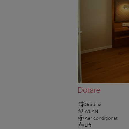
Dotare
Grădină
WLAN
Aer condiționat
Lift