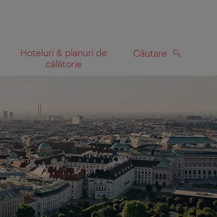
Hoteluri & planuri de
Căutare
călătorie
CĂUTARE
 hartă