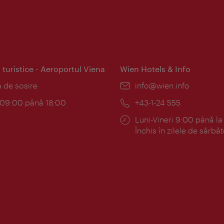
 turistice - Aeroportul Viena
Wien Hotels & Info
:
a de sosire
E-
info@wien.info
mail:
am:
c 09:00 până 18:00
Telefon:
+43-1-24 555
Program:
Luni-Vineri 9:00 până la
Închis în zilele de sărbăt