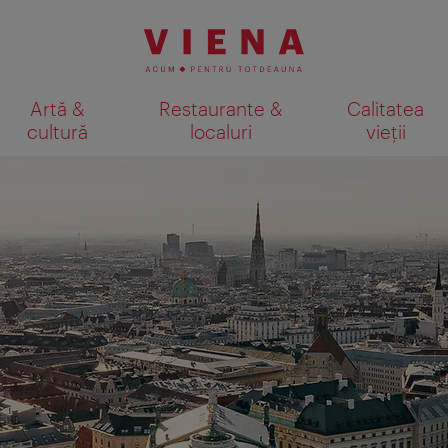
Artă &
Restaurante &
Calitatea
cultură
localuri
vieții
Afişare rezultate căutare pe