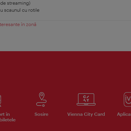
i de streaming)
 scaunul cu rotile
teresante în zonă
rt în
Sosire
Vienna City Card
Aplicaţ
iletele