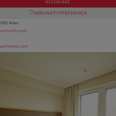
REZERVARE
ADĂUGAȚI PREFERINŢA
 1150 Wien
partments.com
apartments.com