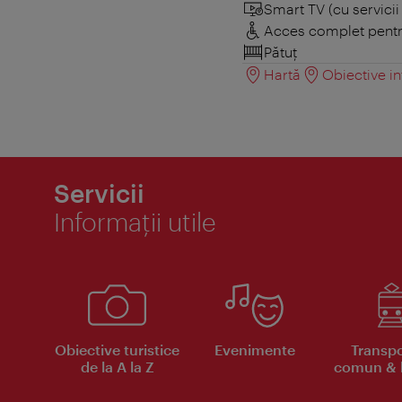
Smart TV (cu servici
Acces complet pentru
Pătuţ
Hartă
Obiective in
Servicii
Informaţii utile
Obiective turistice
Evenimente
Transpo
de la A la Z
comun & b