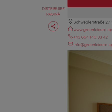
DISTRIBUIRE
PAGINĂ
Schweglerstraße 27,
Distribuiţi
pagina
www.greenleisure-a
+43 664 140 33 42
info@greenleisure-