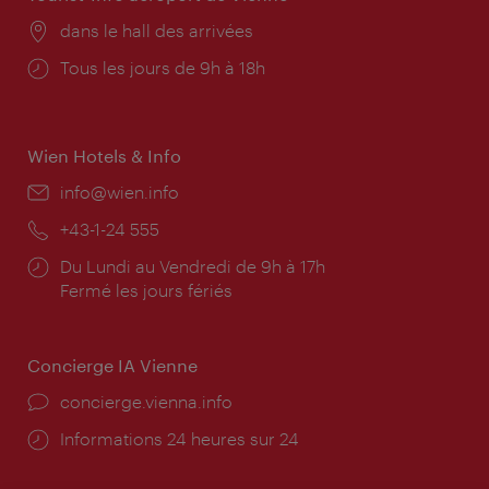
Lieu:
dans le hall des arrivées
Horaires
Tous les jours de 9h à 18h
d'ouverture:
Wien Hotels & Info
E-
info@wien.info
mail:
Téléphone:
+43-1-24 555
Horaires
Du Lundi au Vendredi de 9h à 17h
d'ouverture:
Fermé les jours fériés
Concierge IA Vienne
Ort:
concierge.vienna.info
Öffnungszeiten:
Informations 24 heures sur 24