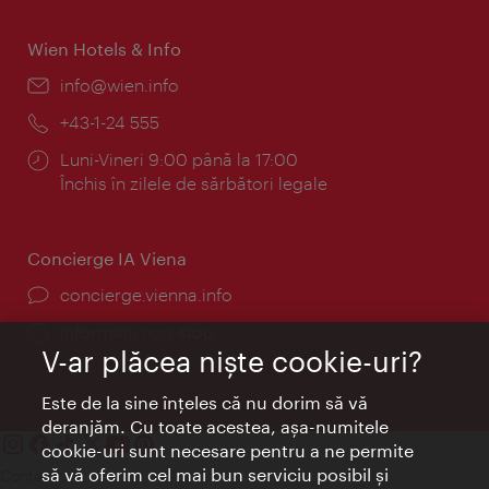
Wien Hotels & Info
E-
info@wien.info
mail:
Telefon:
+43-1-24 555
Program:
Luni-Vineri 9:00 până la 17:00
Închis în zilele de sărbători legale
Concierge IA Viena
concierge.vienna.info
Informații non-stop
V-ar plăcea nişte cookie-uri?
Este de la sine înţeles că nu dorim să vă
deranjăm. Cu toate acestea, aşa-numitele
cookie-uri sunt necesare pentru a ne permite
să vă oferim cel mai bun serviciu posibil şi
Contact