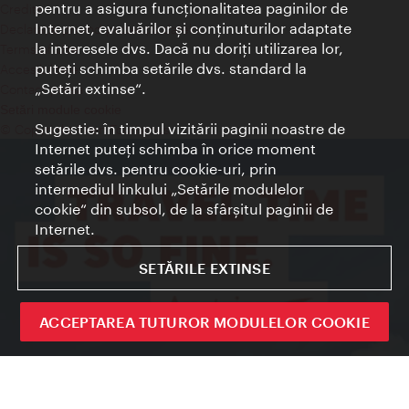
pentru a asigura funcţionalitatea paginilor de
Credits
Internet, evaluărilor şi conţinuturilor adaptate
Declaraţie privind protecţia datelor
la interesele dvs. Dacă nu doriţi utilizarea lor,
Terms of Use
puteţi schimba setările dvs. standard la
Accesibilitate
„Setări extinse“.
Contact presa
Setări module cookie
Sugestie: în timpul vizitării paginii noastre de
© Copyright Wien Tourismus
Internet puteţi schimba în orice moment
setările dvs. pentru cookie-uri, prin
intermediul linkului „Setările modulelor
cookie“ din subsol, de la sfârşitul paginii de
Internet.
SETĂRILE EXTINSE
ACCEPTAREA TUTUROR MODULELOR COOKIE