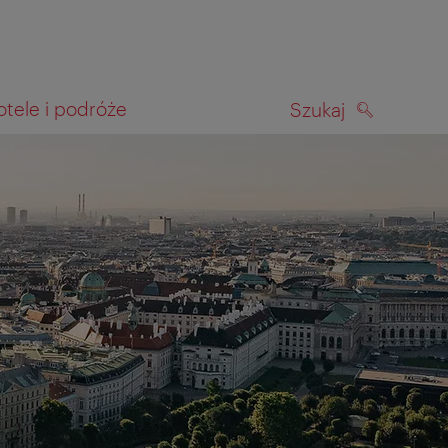
otele i podróże
Szukaj
SZUKAJ
kiwania