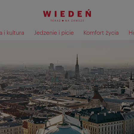
 i kultura
Jedzenie i picie
Komfort życia
H
Pokaż na mapie wyniki wyszu