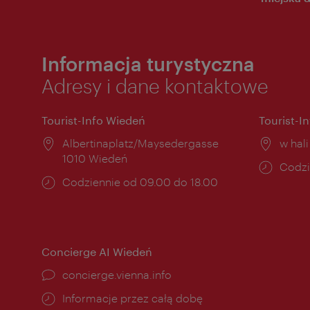
Informacja turystyczna
Adresy i dane kontaktowe
Tourist-Info Wiedeń
Tourist-I
Miejsce:
Albertinaplatz/Maysedergasse
Miejs
w hal
1010 Wiedeń
Godzi
Codzi
Godziny
Codziennie od 09.00 do 18.00
otwar
otwarcia:
Concierge AI Wiedeń
concierge.vienna.info
Informacje przez całą dobę