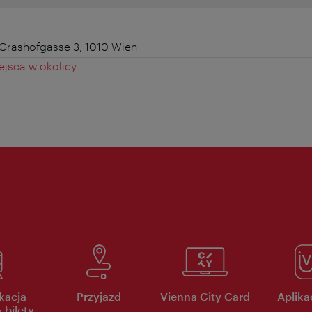
Grashofgasse 3, 1010 Wien
jsca w okolicy
kacja
Przyjazd
Vienna City Card
Aplikac
 bilety