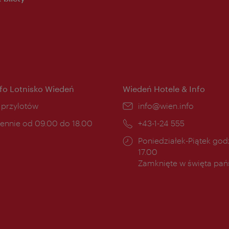
nfo Lotnisko Wiedeń
Wiedeń Hotele & Info
ce:
i przylotów
E-
info@wien.info
mail:
ny
ennie od 09.00 do 18.00
Telefon:
+43-1-24 555
cia:
Godziny
Poniedziałek-Piątek godz
otwarcia:
17.00
Zamknięte w święta pa