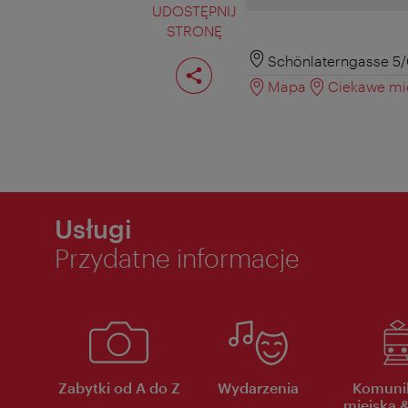
UDOSTĘPNIJ
STRONĘ
Podziel
Schönlaterngasse 5/
stronę
Mapa
Ciekawe mie
Usługi
Przydatne informacje
Zabytki od A do Z
Wydarzenia
Komuni
miejska &