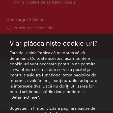
Închis în zilele de sărbători legale
Concierge IA Viena
concierge.vienna.info
Informații non-stop
V-ar plăcea nişte cookie-uri?
Este de la sine înţeles că nu dorim să vă
deranjăm. Cu toate acestea, aşa-numitele
cookie-uri sunt necesare pentru a ne permite
să vă oferim cel mai bun serviciu posibil şi
Contact
pentru a asigura funcţionalitatea paginilor de
Credits
Internet, evaluărilor şi conţinuturilor adaptate
Declaraţie privind protecţia datelor
la interesele dvs. Dacă nu doriţi utilizarea lor,
Terms of Use
puteţi schimba setările dvs. standard la
Accesibilitate
„Setări extinse“.
Contact presa
Setări module cookie
Sugestie: în timpul vizitării paginii noastre de
© Copyright Wien Tourismus