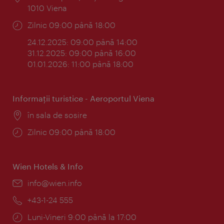
1010 Viena
Program:
Zilnic 09:00 până 18:00
24.12.2025: 09:00 până 14:00
31.12.2025: 09:00 până 16:00
01.01.2026: 11:00 până 18:00
Informaţii turistice - Aeroportul Viena
Locul:
în sala de sosire
Program:
Zilnic 09:00 până 18:00
Wien Hotels & Info
E-
info@wien.info
mail:
Telefon:
+43-1-24 555
Program:
Luni-Vineri 9:00 până la 17:00