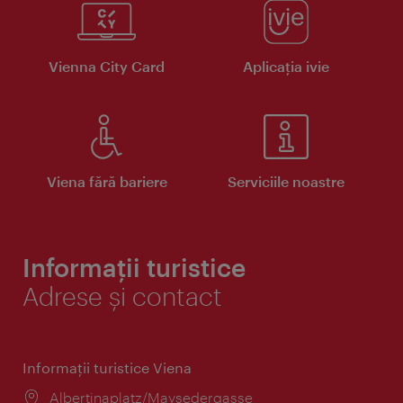
Vienna City Card
Aplicaţia ivie
Viena fără bariere
Serviciile noastre
Informații turistice
Adrese și contact
Informaţii turistice Viena
Locul:
Albertinaplatz/Maysedergasse