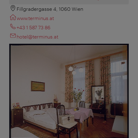
Fillgradergasse 4, 1060 Wien
www.terminus.at
+43 1 587 73 86
hotel@terminus.at