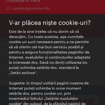
Concierge IA Viena
concierge.vienna.info
Informații non-stop
V-ar plăcea nişte cookie-uri?
Este de la sine înţeles că nu dorim să vă
deranjăm. Cu toate acestea, aşa-numitele
cookie-uri sunt necesare pentru a ne permite
să vă oferim cel mai bun serviciu posibil şi
Contact
pentru a asigura funcţionalitatea paginilor de
Credits
Internet, evaluărilor şi conţinuturilor adaptate
Declaraţie privind protecţia datelor
la interesele dvs. Dacă nu doriţi utilizarea lor,
Terms of Use
puteţi schimba setările dvs. standard la
Accesibilitate
„Setări extinse“.
Contact presa
Setări module cookie
Sugestie: în timpul vizitării paginii noastre de
© Copyright Wien Tourismus
Internet puteţi schimba în orice moment
setările dvs. pentru cookie-uri, prin
intermediul linkului „Setările modulelor
cookie“ din subsol, de la sfârşitul paginii de