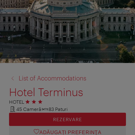
înapoi
List of Accommodations
la:
Hotel Terminus
HOTEL
3 stele
45 Cameră
83 Paturi
REZERVARE
ADĂUGAȚI PREFERINŢA