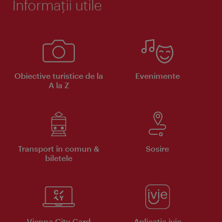
Informaţii utile
Obiective turistice de la
Evenimente
A la Z
Transport în comun &
Sosire
biletele
Vienna City Card
Aplicaţia ivie