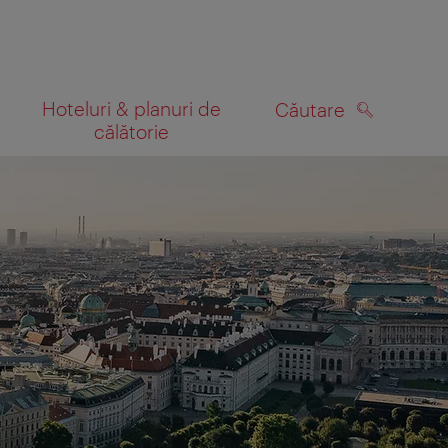
Hoteluri & planuri de
Căutare
călătorie
CĂUTARE
 hartă