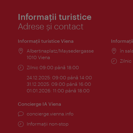
Informații turistice
Adrese și contact
Informaţii turistice Viena
Informaţii
Locul:
Albertinaplatz/Maysedergasse
Locul
în sal
1010 Viena
Progr
Zilni
Program:
Zilnic 09:00 până 18:00
24.12.2025: 09:00 până 14:00
31.12.2025: 09:00 până 16:00
01.01.2026: 11:00 până 18:00
Concierge IA Viena
concierge.vienna.info
Informații non-stop