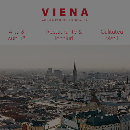
Artă &
Restaurante &
Calitatea
cultură
localuri
vieții
Afişare rezultate căutare pe