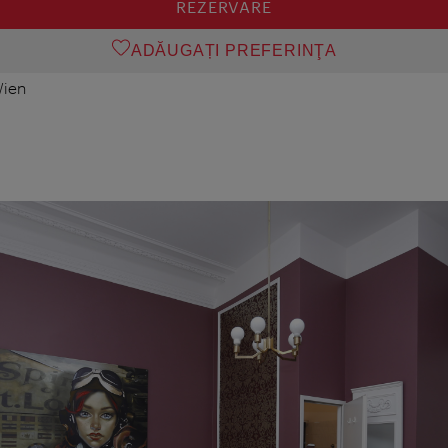
REZERVARE
ADĂUGAȚI PREFERINŢA
Wien