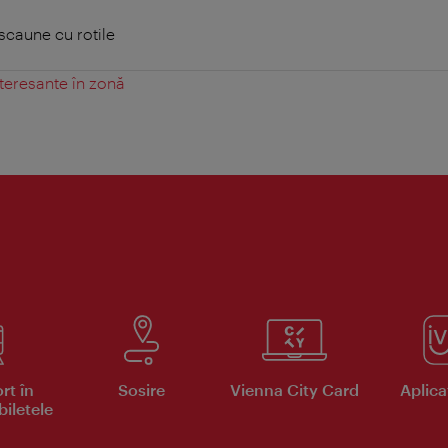
scaune cu rotile
teresante în zonă
rt în
Sosire
Vienna City Card
Aplicaţ
iletele