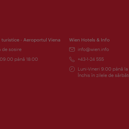
 turistice - Aeroportul Viena
Wien Hotels & Info
:
a de sosire
E-
info@wien.info
mail:
am:
c 09:00 până 18:00
Telefon:
+43-1-24 555
Program:
Luni-Vineri 9:00 până la
Închis în zilele de sărbăt