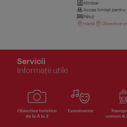
Minibar
Acces limitat pentru 
Pătuţ
Hartă
Obiective in
Servicii
Informaţii utile
Obiective turistice
Evenimente
Transpo
de la A la Z
comun & b