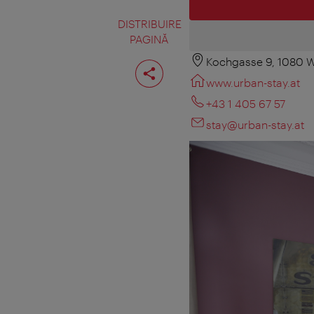
DISTRIBUIRE
PAGINĂ
Kochgasse 9, 1080 
Distribuiţi
pagina
www.urban-stay.at
+43 1 405 67 57
stay@urban-stay.at