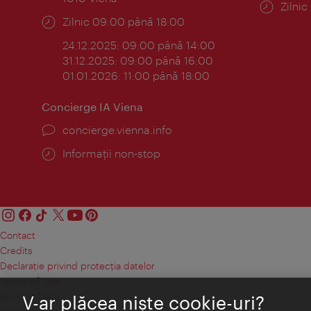
Progr
Zilni
Program:
Zilnic 09:00 până 18:00
24.12.2025: 09:00 până 14:00
31.12.2025: 09:00 până 16:00
01.01.2026: 11:00 până 18:00
Concierge IA Viena
concierge.vienna.info
Informații non-stop
Contact
Credits
Declaraţie privind protecţia datelor
Terms of Use
Accesibilitate
V-ar plăcea nişte cookie-uri?