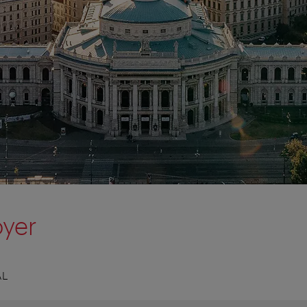
oyer
AL