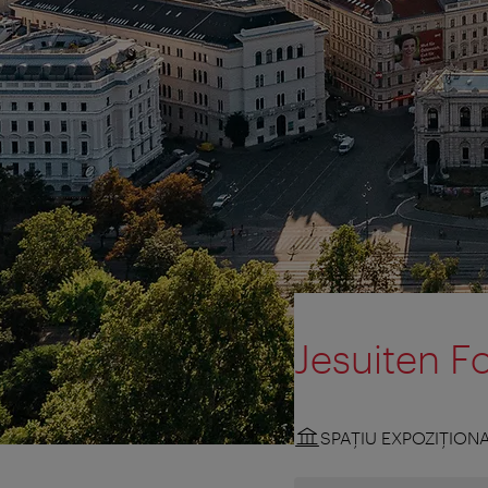
Jesuiten F
SPAŢIU EXPOZIŢION