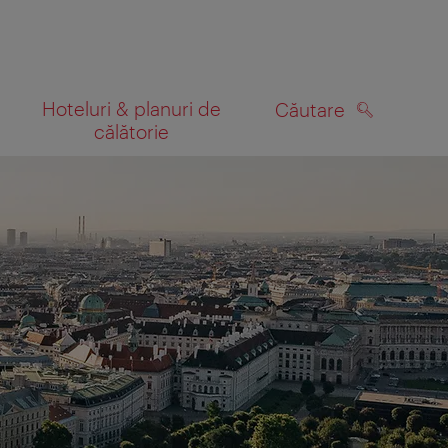
Hoteluri & planuri de
Căutare
călătorie
CĂUTARE
 hartă