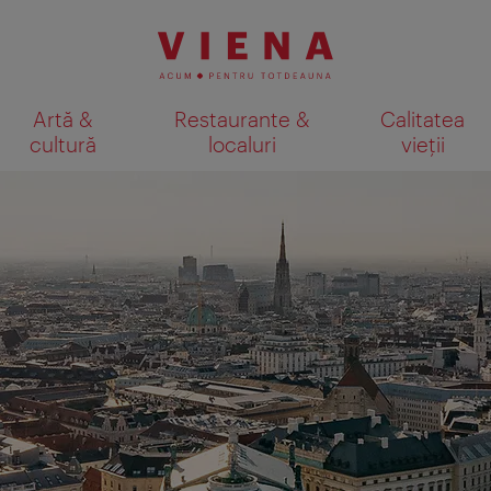
Artă &
Restaurante &
Calitatea
cultură
localuri
vieții
Afişare rezultate căutare pe