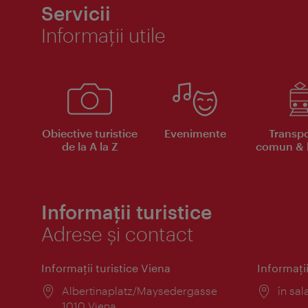
Servicii
Informaţii utile
Obiective turistice
Evenimente
Transpo
de la A la Z
comun & b
Informații turistice
Adrese și contact
Informaţii turistice Viena
Informaţii
Locul:
Albertinaplatz/Maysedergasse
Locul
în sal
1010 Viena