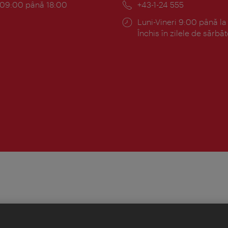
am:
c 09:00 până 18:00
Telefon:
+43-1-24 555
Program:
Luni-Vineri 9:00 până la
Închis în zilele de sărbăt