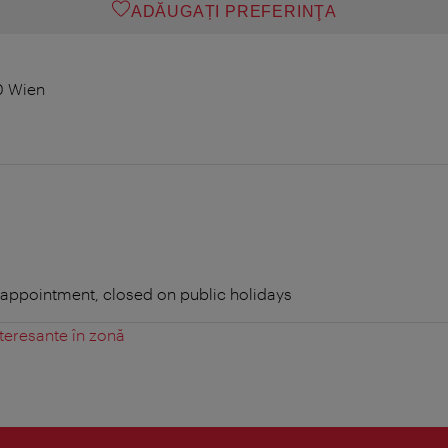
ADĂUGAȚI PREFERINŢA
0 Wien
e appointment, closed on public holidays
teresante în zonă