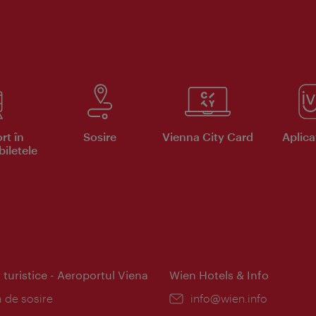
rt în
Sosire
Vienna City Card
Aplicaţ
iletele
 turistice - Aeroportul Viena
Wien Hotels & Info
:
a de sosire
E-
info@wien.info
mail: