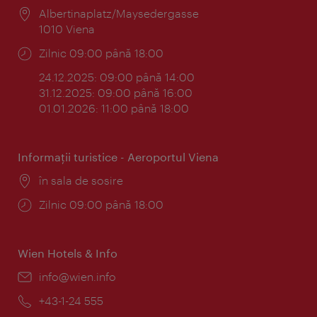
Locul:
Albertinaplatz/Maysedergasse
1010 Viena
Program:
Zilnic 09:00 până 18:00
24.12.2025: 09:00 până 14:00
31.12.2025: 09:00 până 16:00
01.01.2026: 11:00 până 18:00
Informaţii turistice - Aeroportul Viena
Locul:
în sala de sosire
Program:
Zilnic 09:00 până 18:00
Wien Hotels & Info
E-
info@wien.info
mail:
Telefon:
+43-1-24 555