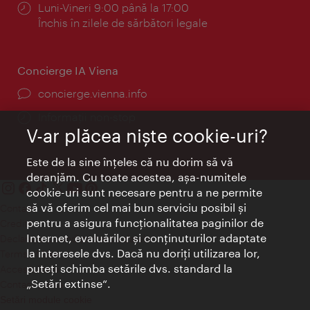
Program:
Luni-Vineri 9:00 până la 17:00
Închis în zilele de sărbători legale
Concierge IA Viena
concierge.vienna.info
Informații non-stop
V-ar plăcea nişte cookie-uri?
Este de la sine înţeles că nu dorim să vă
deranjăm. Cu toate acestea, aşa-numitele
cookie-uri sunt necesare pentru a ne permite
să vă oferim cel mai bun serviciu posibil şi
Contact
pentru a asigura funcţionalitatea paginilor de
Credits
Internet, evaluărilor şi conţinuturilor adaptate
Declaraţie privind protecţia datelor
la interesele dvs. Dacă nu doriţi utilizarea lor,
Terms of Use
puteţi schimba setările dvs. standard la
Accesibilitate
„Setări extinse“.
Contact presa
Setări module cookie