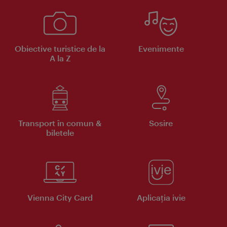
Obiective turistice de la
Evenimente
A la Z
Transport în comun &
Sosire
biletele
Vienna City Card
Aplicaţia ivie