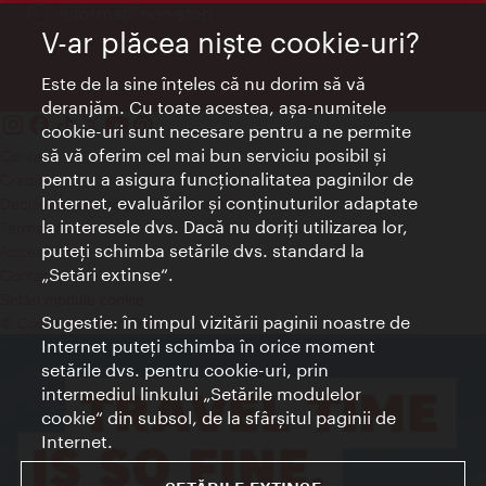
Informații non-stop
V-ar plăcea nişte cookie-uri?
Este de la sine înţeles că nu dorim să vă
deranjăm. Cu toate acestea, aşa-numitele
cookie-uri sunt necesare pentru a ne permite
să vă oferim cel mai bun serviciu posibil şi
Contact
pentru a asigura funcţionalitatea paginilor de
Credits
Internet, evaluărilor şi conţinuturilor adaptate
Declaraţie privind protecţia datelor
la interesele dvs. Dacă nu doriţi utilizarea lor,
Terms of Use
puteţi schimba setările dvs. standard la
Accesibilitate
„Setări extinse“.
Contact presa
Setări module cookie
Sugestie: în timpul vizitării paginii noastre de
© Copyright Wien Tourismus
Internet puteţi schimba în orice moment
setările dvs. pentru cookie-uri, prin
intermediul linkului „Setările modulelor
cookie“ din subsol, de la sfârşitul paginii de
Internet.