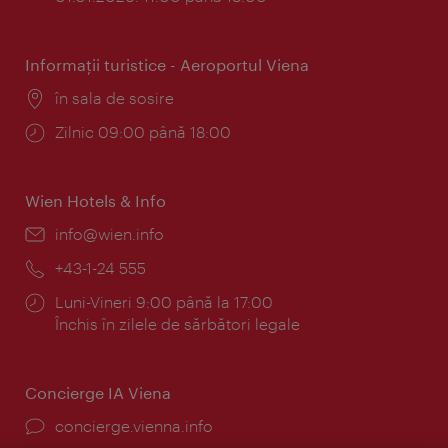
Informaţii turistice - Aeroportul Viena
Locul:
în sala de sosire
Program:
Zilnic 09:00 până 18:00
Wien Hotels & Info
E-
info@wien.info
mail:
Telefon:
+43-1-24 555
Program:
Luni-Vineri 9:00 până la 17:00
Închis în zilele de sărbători legale
Concierge IA Viena
concierge.vienna.info