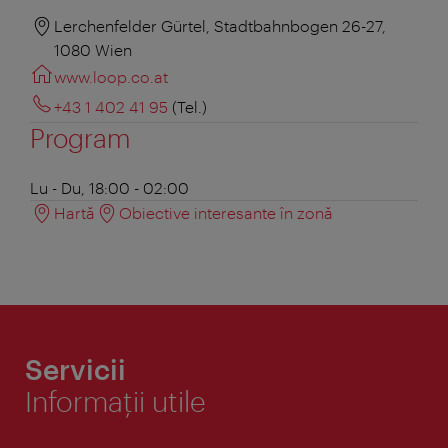
Lerchenfelder Gürtel, Stadtbahnbogen 26-27,
1080 Wien
www.loop.co.at
+43 1 402 41 95
(Tel.)
Program
Lu - Du, 18:00 - 02:00
Hartă
Obiective interesante în zonă
Servicii
Informaţii utile