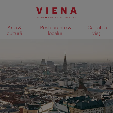
Artă &
Restaurante &
Calitatea
cultură
localuri
vieții
Afişare rezultate căutare pe