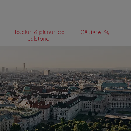
Hoteluri & planuri de
Căutare
călătorie
CĂUTARE
 hartă