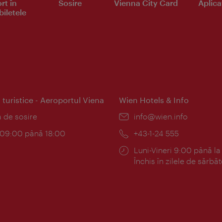
rt în
Sosire
Vienna City Card
Aplicaţ
iletele
 turistice - Aeroportul Viena
Wien Hotels & Info
:
a de sosire
E-
info@wien.info
mail:
am:
c 09:00 până 18:00
Telefon:
+43-1-24 555
Program:
Luni-Vineri 9:00 până la
Închis în zilele de sărbăt