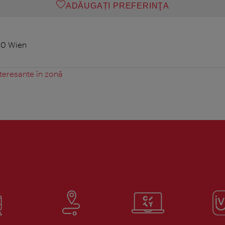
ADĂUGAȚI PREFERINŢA
10 Wien
teresante în zonă