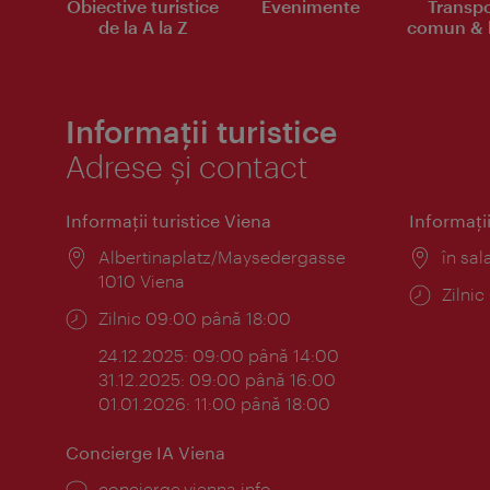
Obiective turistice
Evenimente
Transpo
de la A la Z
comun & b
Informații turistice
Adrese și contact
Informaţii turistice Viena
Informaţii
Locul:
Albertinaplatz/Maysedergasse
Locul
în sal
1010 Viena
Progr
Zilni
Program:
Zilnic 09:00 până 18:00
24.12.2025: 09:00 până 14:00
31.12.2025: 09:00 până 16:00
01.01.2026: 11:00 până 18:00
Concierge IA Viena
concierge.vienna.info