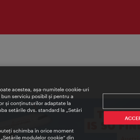
toate acestea, aşa-numitele cookie-uri
bun serviciu posibil şi pentru a
or şi conţinuturilor adaptate la
mba setările dvs. standard la „Setări
ACCE
t puteţi schimba în orice moment
i „Setările modulelor cookie“ din