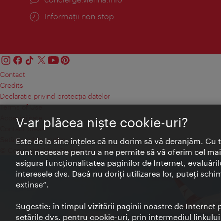
Informații non-stop
Contact
Credits
Declaraţie privind protecţia datelor
Terms of Use
Accesibilitate
V-ar plăcea nişte cookie-uri?
Contact presa
Setări module cookie
Este de la sine înţeles că nu dorim să vă deranjăm. Cu 
© Copyright Wien Tourismus
sunt necesare pentru a ne permite să vă oferim cel mai 
asigura funcţionalitatea paginilor de Internet, evaluăril
interesele dvs. Dacă nu doriţi utilizarea lor, puteţi schi
extinse“.
Sugestie: în timpul vizitării paginii noastre de Interne
setările dvs. pentru cookie-uri, prin intermediul linkulu