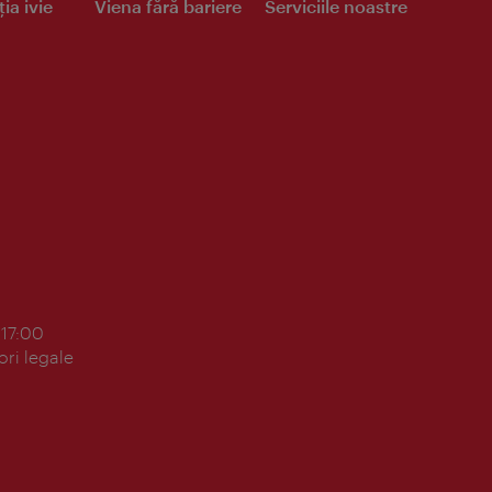
ia ivie
Viena fără bariere
Serviciile noastre
 17:00
ori legale