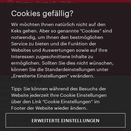
Öffnungszeiten:
Montag - Freitag 9 – 17 Uhr
Feiertags geschlossen
Cookies gefällig?
Wir möchten Ihnen natürlich nicht auf den
AI Concierge Wien
Keks gehen. Aber so genannte “Cookies” sind
notwendig, um Ihnen den bestmöglichen
Ort:
concierge.wien.info
Service zu bieten und die Funktion der
Öffnungszeiten:
Informationen rund um die Uhr
Websites und Auswertungen sowie auf Ihre
Interessen zugeschnittene Inhalte zu
ermöglichen. Sollten Sie dies nicht wünschen,
können Sie die Standardeinstellungen unter
„Erweiterte Einstellungen“ verändern.
Kontakt
Tipp: Sie können während des Besuchs der
Impressum
Website jederzeit Ihre Cookie Einstellungen
Datenschutz
über den Link “Cookie Einstellungen” im
Nutzungsbedingungen
Footer der Website wieder ändern.
Barrierefreiheit
Presse-Kontakt
ERWEITERTE EINSTELLUNGEN
Cookie Einstellungen