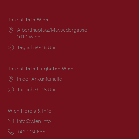
Tourist-Info Wien
Ort:
Albertinaplatz/Maysedergasse
1010 Wien
Öffnungszeiten:
Täglich 9 - 18 Uhr
Tourist-Info Flughafen Wien
Ort:
in der Ankunftshalle
Öffnungszeiten:
Täglich 9 - 18 Uhr
Wien Hotels & Info
Email:
info@wien.info
Telefon:
+43-1-24 555