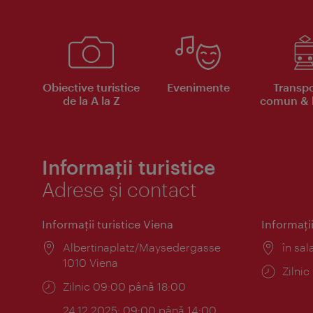
Obiective turistice
Evenimente
Transpo
de la A la Z
comun & b
Informații turistice
Adrese și contact
Informaţii turistice Viena
Informaţii
Locul:
Albertinaplatz/Maysedergasse
Locul
în sal
1010 Viena
Progr
Zilni
Program:
Zilnic 09:00 până 18:00
24.12.2025: 09:00 până 14:00