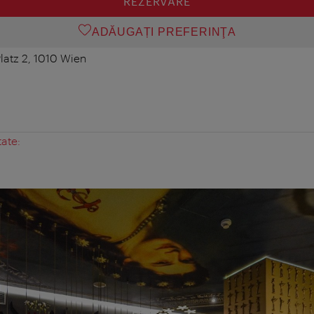
REZERVARE
ADĂUGAȚI PREFERINŢA
atz 2, 1010 Wien
tate: