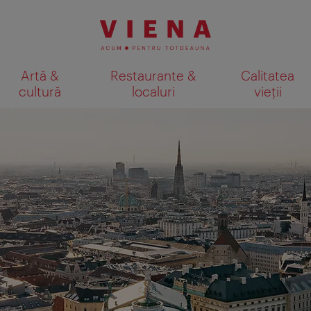
Artă &
Restaurante &
Calitatea
cultură
localuri
vieții
Afişare rezultate căutare pe