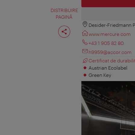
DISTRIBUIRE
PAGINĂ
Desider-Friedmann Pl
Distribuiţi
pagina
www.mercure.com
+43 1 905 82 80
h9959@accor.com
Certificat de durabili
Austrian Ecolabel
Green Key