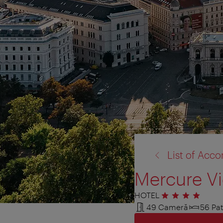
înapoi
List of Ac
la:
Mercure Vi
HOTEL
4 stele
49 Cameră
56 Pat