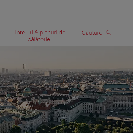
Hoteluri & planuri de
Căutare
călătorie
CĂUTARE
 hartă