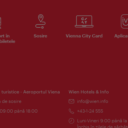
rt în
Sosire
Vienna City Card
Aplicaţ
iletele
 turistice - Aeroportul Viena
Wien Hotels & Info
:
a de sosire
E-
info@wien.info
mail:
am:
c 09:00 până 18:00
Telefon:
+43-1-24 555
Program:
Luni-Vineri 9:00 până la
Închis în zilele de sărbăt