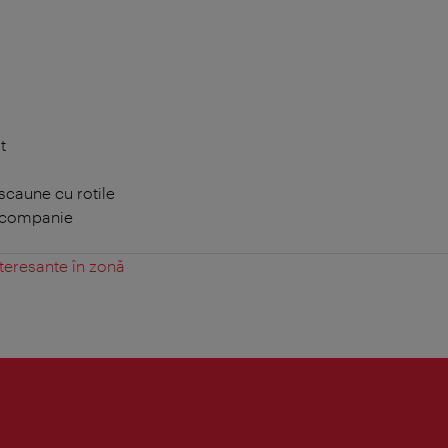
t
scaune cu rotile
 companie
teresante în zonă