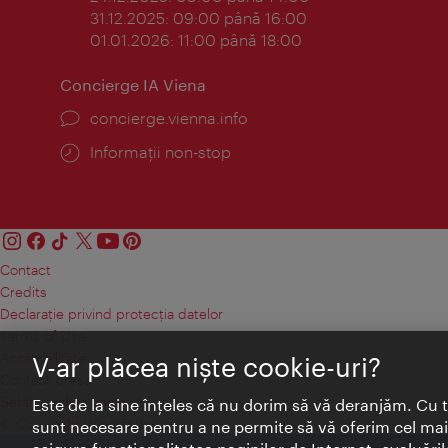
31.12.2025: 09:00 până 16:00
01.01.2026: 11:00 până 18:00
Concierge IA Viena
concierge.vienna.info
Informații non-stop
Contact
Credits
Declaraţie privind protecţia datelor
Terms of Use
Accesibilitate
V-ar plăcea nişte cookie-uri?
Contact presa
Setări module cookie
Este de la sine înţeles că nu dorim să vă deranjăm. Cu 
© Copyright Wien Tourismus
sunt necesare pentru a ne permite să vă oferim cel mai 