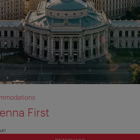
commodations
enna First
uri