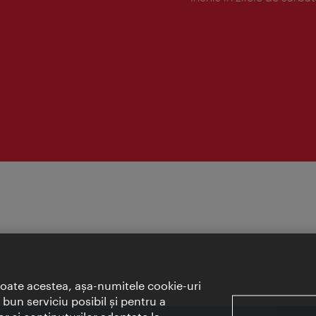
toate acestea, aşa-numitele cookie-uri
bun serviciu posibil şi pentru a