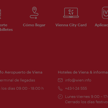
orte
Cómo llegar
Vienna City Card
Aplicac
billetes
nfo Aeropuerto de Viena
Hoteles de Viena & informa
:
terminal de llegadas
e-
info@wien.info
mail:
ios
 los días 09:00 - 18:00 h
Teléfono:
+43-1-24 555
Horarios
Lunes-Viernes 9:00 – 17
ura:
de
Cerrado los días festivo
apertura: