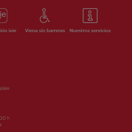
ión ivie
Viena sin barreras
Nuestros servicios
ción
:00 h
s