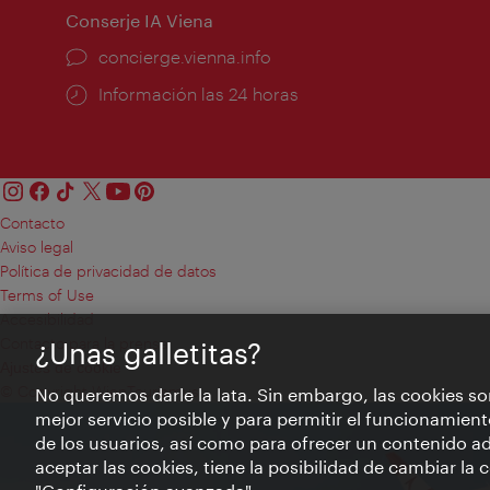
Conserje IA Viena
concierge.vienna.info
Información las 24 horas
Contacto
Aviso legal
Política de privacidad de datos
Terms of Use
Accesibilidad
Contacto para la prensa
¿Unas galletitas?
Ajustes de cookie
© Copyright WienTourismus
No queremos darle la lata. Sin embargo, las cookies so
mejor servicio posible y para permitir el funcionamient
de los usuarios, así como para ofrecer un contenido ad
aceptar las cookies, tiene la posibilidad de cambiar la