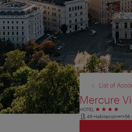
volver
List of Ac
a:
Mercure Vi
HOTEL
4 estrellas
49 Habitación
56