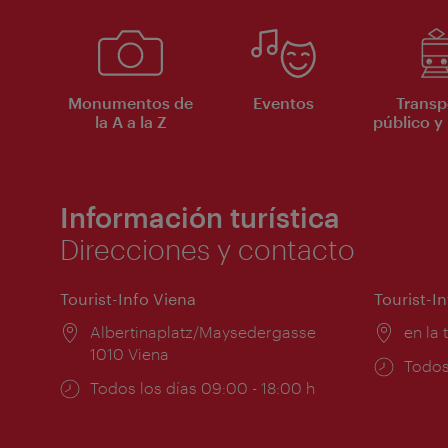
Monumentos de
Eventos
Transp
la A a la Z
público y 
Información turística
Direcciones y contacto
Tourist-Info Viena
Tourist-I
Lugar:
Albertinaplatz/Maysedergasse
Lugar
en la 
1010 Viena
Horar
Todos
Horarios
Todos los días 09:00 - 18:00 h
de
de
apert
apertura: