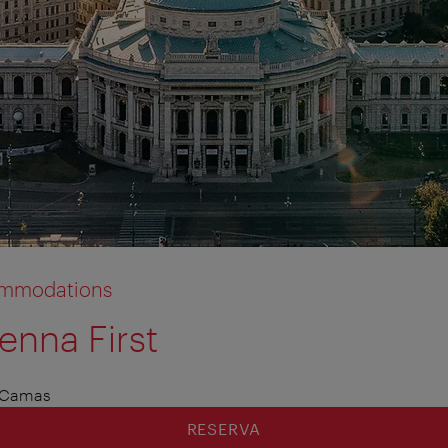
commodations
enna First
 Camas
RESERVA