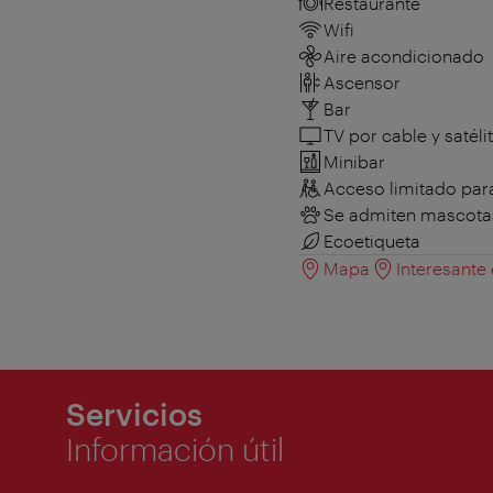
Restaurante
Wifi
Aire acondicionado
Ascensor
Bar
TV por cable y satéli
Minibar
Acceso limitado para
Se admiten mascota
Ecoetiqueta
Mapa
Interesante
Servicios
Información útil