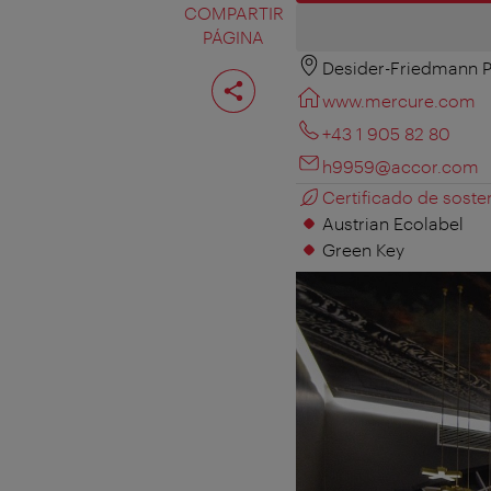
COMPARTIR
PÁGINA
Desider-Friedmann Pl
Compartir
página
www.mercure.com
+43 1 905 82 80
h9959@accor.com
Certificado de sosten
Austrian Ecolabel
Green Key