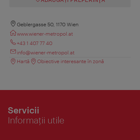
ADĂUGAȚI PREFERINŢA
Geblergasse 50, 1170 Wien
www.wiener-metropol.at
+43 1 407 77 40
info@wiener-metropol.at
Hartă
Obiective interesante în zonă
Servicii
Informaţii utile