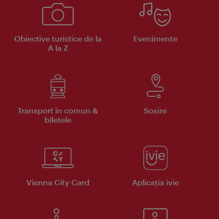
Obiective turistice de la
Evenimente
A la Z
Transport în comun &
Sosire
biletele
Vienna City Card
Aplicaţia ivie