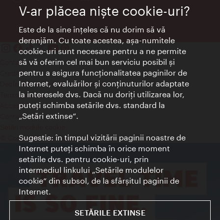
V-ar plăcea nişte cookie-uri?
Este de la sine înţeles că nu dorim să vă
deranjăm. Cu toate acestea, aşa-numitele
cookie-uri sunt necesare pentru a ne permite
să vă oferim cel mai bun serviciu posibil şi
Contact
pentru a asigura funcţionalitatea paginilor de
Credits
Internet, evaluărilor şi conţinuturilor adaptate
Declaraţie privind protecţia datelor
la interesele dvs. Dacă nu doriţi utilizarea lor,
Terms of Use
puteţi schimba setările dvs. standard la
Accesibilitate
„Setări extinse“.
Contact presa
Setări module cookie
Sugestie: în timpul vizitării paginii noastre de
© Copyright Wien Tourismus
Internet puteţi schimba în orice moment
setările dvs. pentru cookie-uri, prin
intermediul linkului „Setările modulelor
cookie“ din subsol, de la sfârşitul paginii de
Internet.
SETĂRILE EXTINSE