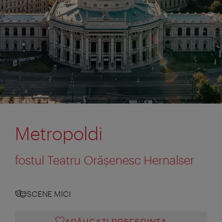
Metropoldi
fostul Teatru Orăşenesc Hernalser
SCENE MICI