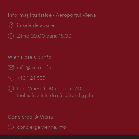
Informaţii turistice - Aeroportul Viena
Locul:
în sala de sosire
Program:
Zilnic 09:00 până 18:00
Wien Hotels & Info
E-
info@wien.info
mail:
Telefon:
+43-1-24 555
Program:
Luni-Vineri 9:00 până la 17:00
Închis în zilele de sărbători legale
Concierge IA Viena
concierge.vienna.info
Informații non-stop