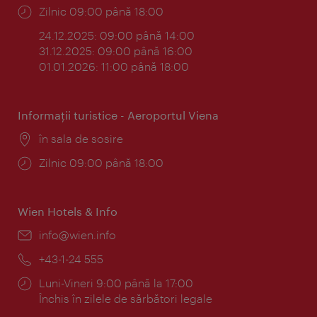
Program:
Zilnic 09:00 până 18:00
24.12.2025: 09:00 până 14:00
31.12.2025: 09:00 până 16:00
01.01.2026: 11:00 până 18:00
Informaţii turistice - Aeroportul Viena
Locul:
în sala de sosire
Program:
Zilnic 09:00 până 18:00
Wien Hotels & Info
E-
info@wien.info
mail:
Telefon:
+43-1-24 555
Program:
Luni-Vineri 9:00 până la 17:00
Închis în zilele de sărbători legale