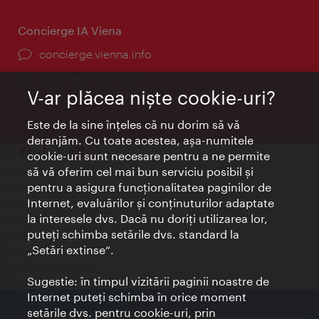
Concierge IA Viena
concierge.vienna.info
Informații non-stop
V-ar plăcea nişte cookie-uri?
Este de la sine înţeles că nu dorim să vă
deranjăm. Cu toate acestea, aşa-numitele
cookie-uri sunt necesare pentru a ne permite
să vă oferim cel mai bun serviciu posibil şi
Contact
pentru a asigura funcţionalitatea paginilor de
Credits
Internet, evaluărilor şi conţinuturilor adaptate
Declaraţie privind protecţia datelor
la interesele dvs. Dacă nu doriţi utilizarea lor,
Terms of Use
puteţi schimba setările dvs. standard la
Accesibilitate
„Setări extinse“.
Contact presa
Setări module cookie
Sugestie: în timpul vizitării paginii noastre de
© Copyright Wien Tourismus
Internet puteţi schimba în orice moment
setările dvs. pentru cookie-uri, prin