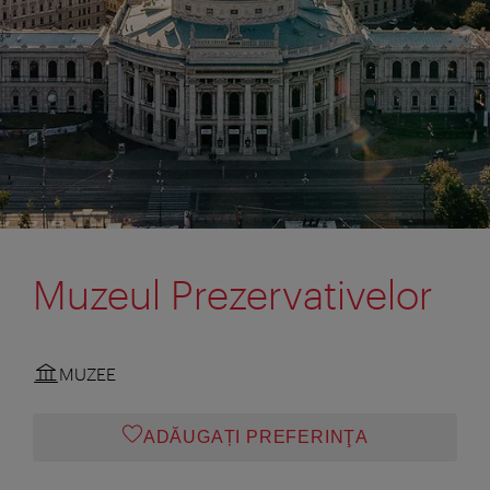
Muzeul Prezervativelor
MUZEE
ADĂUGAȚI PREFERINŢA