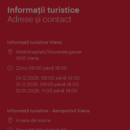
Informații turistice
Adrese și contact
Informaţii turistice Viena
Locul:
Albertinaplatz/Maysedergasse
1010 Viena
Program:
Zilnic 09:00 până 18:00
24.12.2025: 09:00 până 14:00
31.12.2025: 09:00 până 16:00
01.01.2026: 11:00 până 18:00
Informaţii turistice - Aeroportul Viena
Locul:
în sala de sosire
Program:
Zilnic 09:00 până 18:00