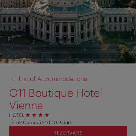
înapoi
List of Accommodations
la:
O11 Boutique Hotel
Vienna
HOTEL
4 stele
52 Cameră
100 Paturi
REZERVARE