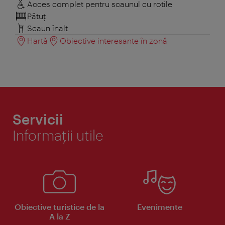
Acces complet pentru scaunul cu rotile
Pătuţ
Scaun înalt
Hartă
Obiective interesante în zonă
Servicii
Informaţii utile
Obiective turistice de la
Evenimente
A la Z