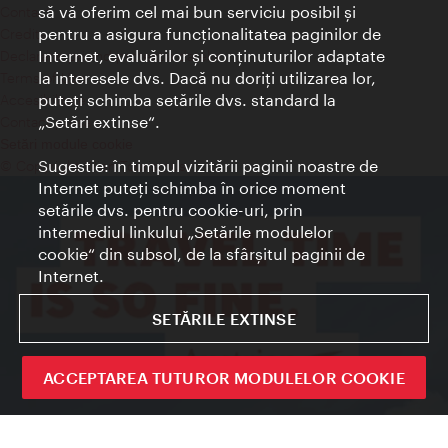
să vă oferim cel mai bun serviciu posibil şi
Contact
pentru a asigura funcţionalitatea paginilor de
Credits
Internet, evaluărilor şi conţinuturilor adaptate
Declaraţie privind protecţia datelor
la interesele dvs. Dacă nu doriţi utilizarea lor,
Terms of Use
puteţi schimba setările dvs. standard la
Accesibilitate
„Setări extinse“.
Contact presa
Setări module cookie
Sugestie: în timpul vizitării paginii noastre de
© Copyright Wien Tourismus
Internet puteţi schimba în orice moment
setările dvs. pentru cookie-uri, prin
intermediul linkului „Setările modulelor
cookie“ din subsol, de la sfârşitul paginii de
Internet.
SETĂRILE EXTINSE
ACCEPTAREA TUTUROR MODULELOR COOKIE