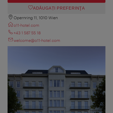
ADĂUGAȚI PREFERINŢA
Opernring 11, 1010 Wien
o11-hotel.com
+43 1 587 55 18
welcome@o11-hotel.com