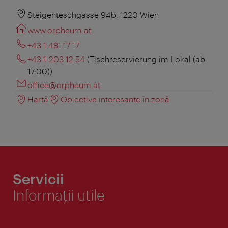
Steigenteschgasse 94b, 1220 Wien
www.orpheum.at
+43 1 481 17 17
+43-1-203 12 54
(Tischreservierung im Lokal (ab
17:00))
office@orpheum.at
Hartă
Obiective interesante în zonă
Servicii
Informaţii utile