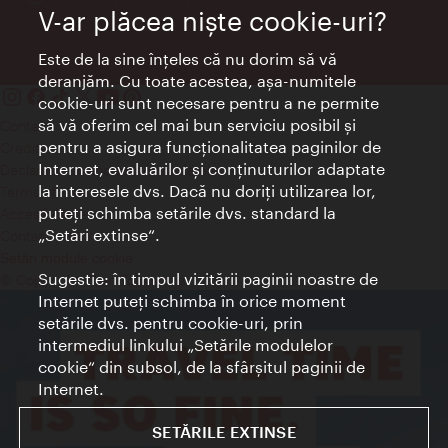
V-ar plăcea nişte cookie-uri?
Este de la sine înţeles că nu dorim să vă
deranjăm. Cu toate acestea, aşa-numitele
cookie-uri sunt necesare pentru a ne permite
să vă oferim cel mai bun serviciu posibil şi
Contact
pentru a asigura funcţionalitatea paginilor de
Credits
Internet, evaluărilor şi conţinuturilor adaptate
Declaraţie privind protecţia datelor
la interesele dvs. Dacă nu doriţi utilizarea lor,
Terms of Use
puteţi schimba setările dvs. standard la
Accesibilitate
„Setări extinse“.
Contact presa
Setări module cookie
Sugestie: în timpul vizitării paginii noastre de
© Copyright Wien Tourismus
Internet puteţi schimba în orice moment
setările dvs. pentru cookie-uri, prin
intermediul linkului „Setările modulelor
cookie“ din subsol, de la sfârşitul paginii de
Internet.
SETĂRILE EXTINSE