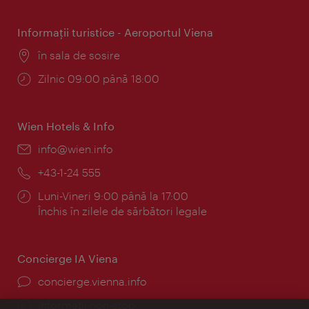
Informaţii turistice - Aeroportul Viena
Locul:
în sala de sosire
Program:
Zilnic 09:00 până 18:00
Wien Hotels & Info
E-
info@wien.info
mail:
Telefon:
+43-1-24 555
Program:
Luni-Vineri 9:00 până la 17:00
Închis în zilele de sărbători legale
Concierge IA Viena
concierge.vienna.info
Informații non-stop