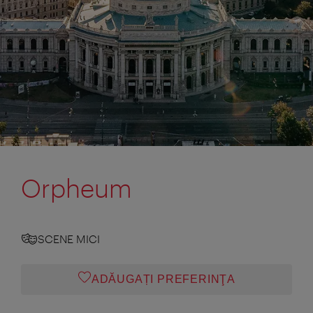
Orpheum
SCENE MICI
ADĂUGAȚI PREFERINŢA