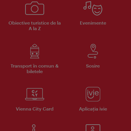
Obiective turistice de la
Evenimente
A la Z
Transport în comun &
Sosire
biletele
Vienna City Card
Aplicaţia ivie