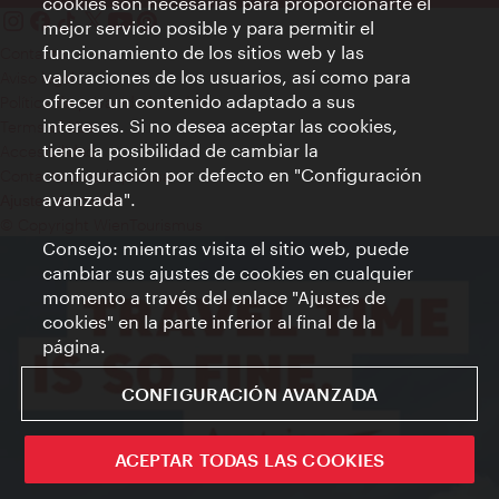
cookies son necesarias para proporcionarte el
mejor servicio posible y para permitir el
funcionamiento de los sitios web y las
Contacto
valoraciones de los usuarios, así como para
Aviso legal
ofrecer un contenido adaptado a sus
Política de privacidad de datos
intereses. Si no desea aceptar las cookies,
Terms of Use
tiene la posibilidad de cambiar la
Accesibilidad
configuración por defecto en "Configuración
Contacto para la prensa
avanzada".
Ajustes de cookie
© Copyright WienTourismus
Consejo: mientras visita el sitio web, puede
cambiar sus ajustes de cookies en cualquier
momento a través del enlace "Ajustes de
cookies" en la parte inferior al final de la
página.
CONFIGURACIÓN AVANZADA
ACEPTAR TODAS LAS COOKIES