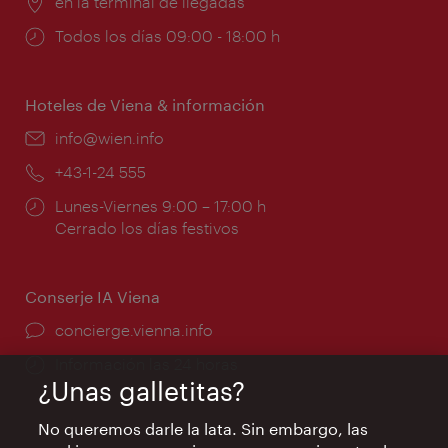
Lugar:
en la terminal de llegadas
Horarios
Todos los días 09:00 - 18:00 h
de
apertura:
Hoteles de Viena & información
e-
info@wien.info
mail:
Teléfono:
+43-1-24 555
Horarios
Lunes-Viernes 9:00 – 17:00 h
de
Cerrado los días festivos
apertura:
Conserje IA Viena
concierge.vienna.info
Información las 24 horas
¿Unas galletitas?
No queremos darle la lata. Sin embargo, las