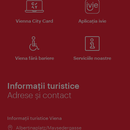
Vienna City Card
Aplicaţia ivie
Viena fără bariere
Serviciile noastre
Informații turistice
Adrese și contact
Informaţii turistice Viena
Locul:
Albertinaplatz/Maysedergasse