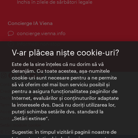
Închis în zilele de sărbători legale
Concierge IA Viena
concierge.vienna.info
Informații non-stop
V-ar plăcea nişte cookie-uri?
Este de la sine înţeles că nu dorim să vă
deranjăm. Cu toate acestea, aşa-numitele
cookie-uri sunt necesare pentru a ne permite
să vă oferim cel mai bun serviciu posibil şi
Contact
pentru a asigura funcţionalitatea paginilor de
Credits
Internet, evaluărilor şi conţinuturilor adaptate
Declaraţie privind protecţia datelor
la interesele dvs. Dacă nu doriţi utilizarea lor,
Terms of Use
puteţi schimba setările dvs. standard la
Accesibilitate
„Setări extinse“.
Contact presa
Setări module cookie
Sugestie: în timpul vizitării paginii noastre de
© Copyright Wien Tourismus