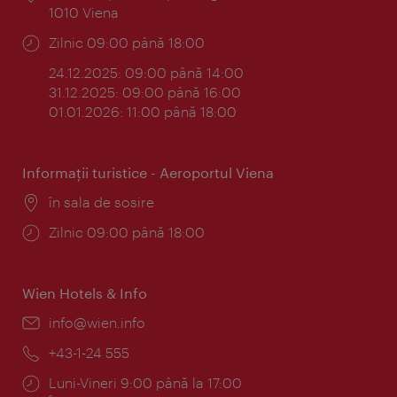
1010 Viena
Program:
Zilnic 09:00 până 18:00
24.12.2025: 09:00 până 14:00
31.12.2025: 09:00 până 16:00
01.01.2026: 11:00 până 18:00
Informaţii turistice - Aeroportul Viena
Locul:
în sala de sosire
Program:
Zilnic 09:00 până 18:00
Wien Hotels & Info
E-
info@wien.info
mail:
Telefon:
+43-1-24 555
Program:
Luni-Vineri 9:00 până la 17:00