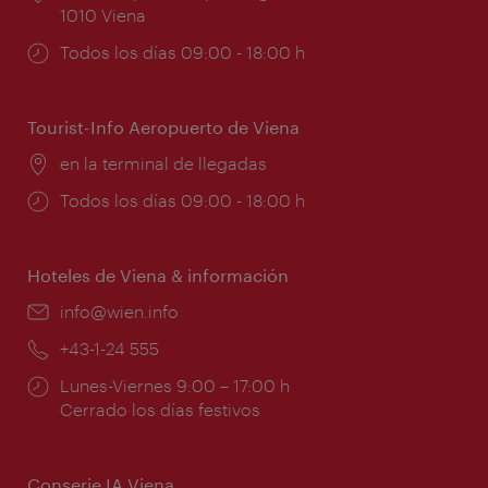
1010 Viena
Horarios
Todos los días 09:00 - 18:00 h
de
apertura:
Tourist-Info Aeropuerto de Viena
Lugar:
en la terminal de llegadas
Horarios
Todos los días 09:00 - 18:00 h
de
apertura:
Hoteles de Viena & información
e-
info@wien.info
mail:
Teléfono:
+43-1-24 555
Horarios
Lunes-Viernes 9:00 – 17:00 h
de
Cerrado los días festivos
apertura:
Conserje IA Viena