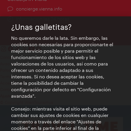
concierge.vienna.info
Información las 24 horas
¿Unas galletitas?
No queremos darle la lata. Sin embargo, las
cookies son necesarias para proporcionarte el
mejor servicio posible y para permitir el
funcionamiento de los sitios web y las
Contacto
valoraciones de los usuarios, así como para
Aviso legal
ofrecer un contenido adaptado a sus
Política de privacidad de datos
intereses. Si no desea aceptar las cookies,
Terms of Use
tiene la posibilidad de cambiar la
Accesibilidad
configuración por defecto en "Configuración
Contacto para la prensa
avanzada".
Ajustes de cookie
© Copyright WienTourismus
Consejo: mientras visita el sitio web, puede
cambiar sus ajustes de cookies en cualquier
momento a través del enlace "Ajustes de
cookies" en la parte inferior al final de la