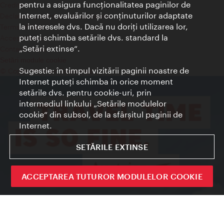
pentru a asigura funcţionalitatea paginilor de
Credits
Internet, evaluărilor şi conţinuturilor adaptate
Declaraţie privind protecţia datelor
la interesele dvs. Dacă nu doriţi utilizarea lor,
Terms of Use
puteţi schimba setările dvs. standard la
Accesibilitate
„Setări extinse“.
Contact presa
Setări module cookie
Sugestie: în timpul vizitării paginii noastre de
© Copyright Wien Tourismus
Internet puteţi schimba în orice moment
setările dvs. pentru cookie-uri, prin
intermediul linkului „Setările modulelor
cookie“ din subsol, de la sfârşitul paginii de
Internet.
SETĂRILE EXTINSE
ACCEPTAREA TUTUROR MODULELOR COOKIE