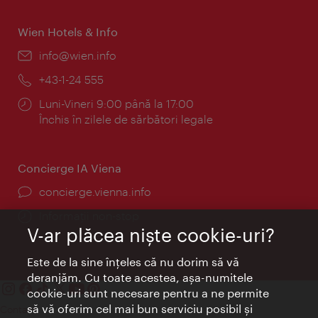
Wien Hotels & Info
E-
info@wien.info
mail:
Telefon:
+43-1-24 555
Program:
Luni-Vineri 9:00 până la 17:00
Închis în zilele de sărbători legale
Concierge IA Viena
concierge.vienna.info
Informații non-stop
V-ar plăcea nişte cookie-uri?
Este de la sine înţeles că nu dorim să vă
deranjăm. Cu toate acestea, aşa-numitele
cookie-uri sunt necesare pentru a ne permite
să vă oferim cel mai bun serviciu posibil şi
Contact