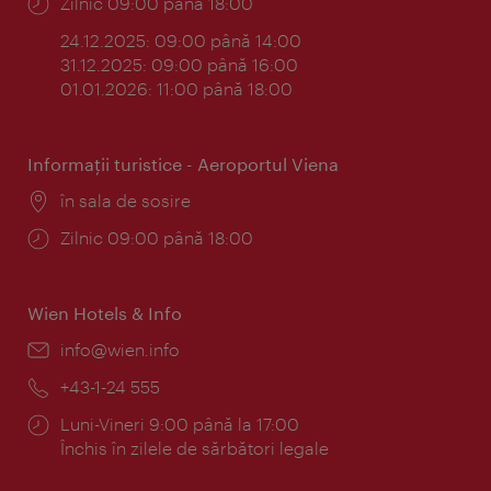
Program:
Zilnic 09:00 până 18:00
24.12.2025: 09:00 până 14:00
31.12.2025: 09:00 până 16:00
01.01.2026: 11:00 până 18:00
Informaţii turistice - Aeroportul Viena
Locul:
în sala de sosire
Program:
Zilnic 09:00 până 18:00
Wien Hotels & Info
E-
info@wien.info
mail:
Telefon:
+43-1-24 555
Program:
Luni-Vineri 9:00 până la 17:00
Închis în zilele de sărbători legale