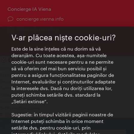
Concierge IA Viena
concierge.vienna.info
Informații non-stop
V-ar plăcea nişte cookie-uri?
Este de la sine înţeles că nu dorim să vă
deranjăm. Cu toate acestea, aşa-numitele
cookie-uri sunt necesare pentru a ne permite
să vă oferim cel mai bun serviciu posibil şi
Contact
pentru a asigura funcţionalitatea paginilor de
Credits
Internet, evaluărilor şi conţinuturilor adaptate
Declaraţie privind protecţia datelor
la interesele dvs. Dacă nu doriţi utilizarea lor,
Terms of Use
puteţi schimba setările dvs. standard la
Accesibilitate
„Setări extinse“.
Contact presa
Setări module cookie
Sugestie: în timpul vizitării paginii noastre de
© Copyright Wien Tourismus
Internet puteţi schimba în orice moment
setările dvs. pentru cookie-uri, prin