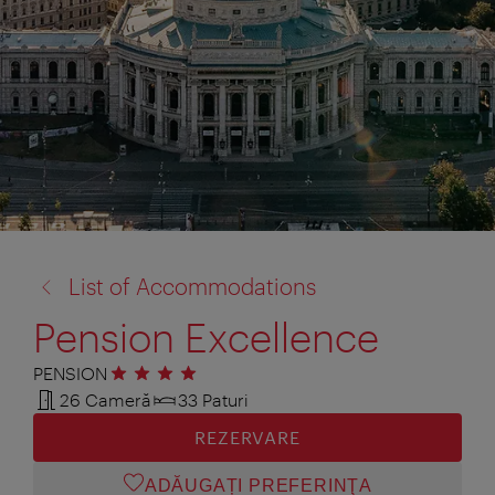
înapoi
List of Accommodations
la:
Pension Excellence
PENSION
4 stele
26 Cameră
33 Paturi
REZERVARE
ADĂUGAȚI PREFERINŢA