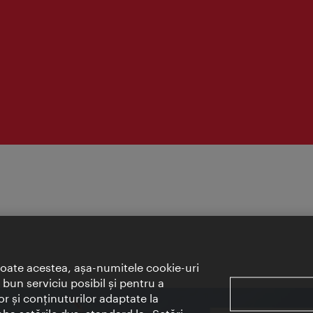
toate acestea, aşa-numitele cookie-uri
bun serviciu posibil şi pentru a
or şi conţinuturilor adaptate la