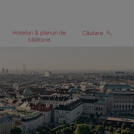
Hoteluri & planuri de
Căutare
călătorie
CĂUTARE
 hartă