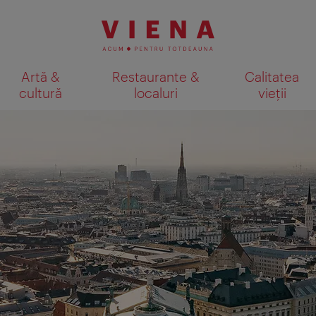
Artă &
Restaurante &
Calitatea
cultură
localuri
vieții
Afişare rezultate căutare pe