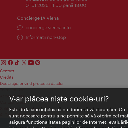
01.01.2026: 11:00 până 18:00
Concierge IA Viena
concierge.vienna.info
Informații non-stop
Contact
Credits
Declaraţie privind protecţia datelor
Terms of Use
Accesibilitate
V-ar plăcea nişte cookie-uri?
Contact presa
Setări module cookie
Este de la sine înţeles că nu dorim să vă deranjăm. Cu 
© Copyright Wien Tourismus
sunt necesare pentru a ne permite să vă oferim cel mai 
asigura funcţionalitatea paginilor de Internet, evaluăril