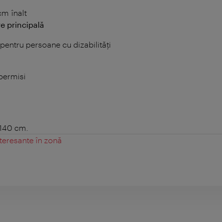
m înalt
e principală
 pentru persoane cu dizabilități
 permisi
 140 cm.
teresante în zonă