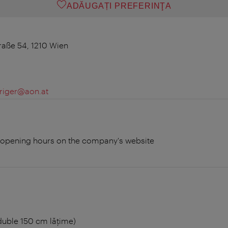
ADĂUGAȚI PREFERINŢA
raße 54, 1210 Wien
uriger@aon.at
t opening hours on the company's website
 duble 150 cm lățime)