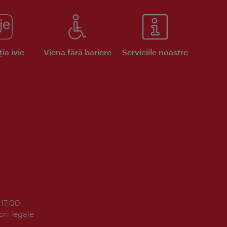
ia ivie
Viena fără bariere
Serviciile noastre
 17:00
ori legale