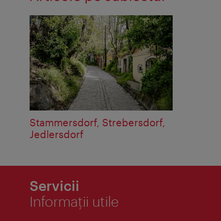
Stammersdorf, Strebersdorf,
Jedlersdorf
Servicii
Informaţii utile