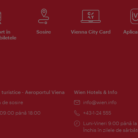
rt în
Sosire
Vienna City Card
Aplicaţ
iletele
 turistice - Aeroportul Viena
Wien Hotels & Info
:
a de sosire
E-
info@wien.info
mail:
am:
c 09:00 până 18:00
Telefon:
+43-1-24 555
Program:
Luni-Vineri 9:00 până la
Închis în zilele de sărbăt