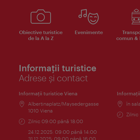
Obiective turistice
Evenimente
Transpo
de la A la Z
comun & b
Informații turistice
Adrese și contact
Informaţii turistice Viena
Informaţii
Locul:
Albertinaplatz/Maysedergasse
Locul
în sal
1010 Viena
Progr
Zilni
Program:
Zilnic 09:00 până 18:00
24.12.2025: 09:00 până 14:00
31.12.2025: 09:00 până 16:00