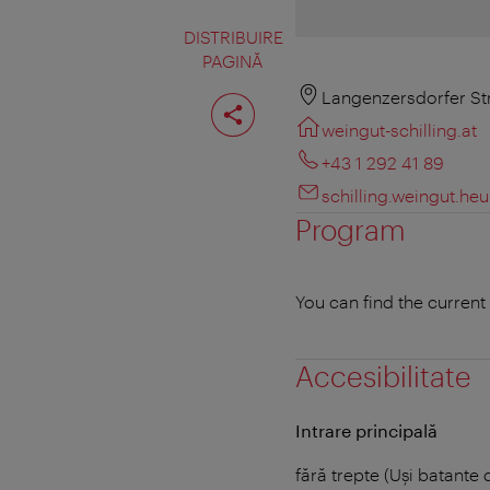
DISTRIBUIRE
PAGINĂ
Distribuiţi
Langenzersdorfer St
pagina
weingut-schilling.at
+43 1 292 41 89
schilling.weingut.he
Program
You can find the curren
Accesibilitate
Intrare principală
fără trepte (Uși batante