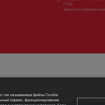
ы:
работы:
17:00
Закрыто в праздничные
Но так называемые файлы Cookie
льный сервис, функционирование
мое с учетом ваших интересов. Если