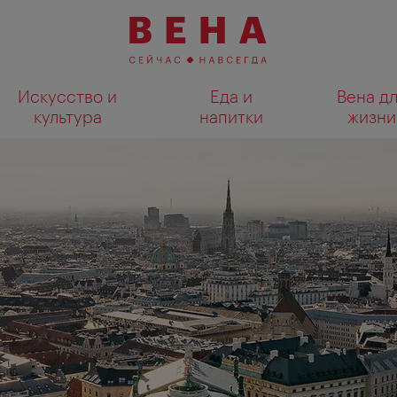
Искусство и
Еда и
Вена д
культура
напитки
жизни
Показать результаты поиска н