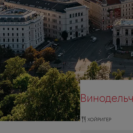
Винодельч
ХОЙРИГЕР