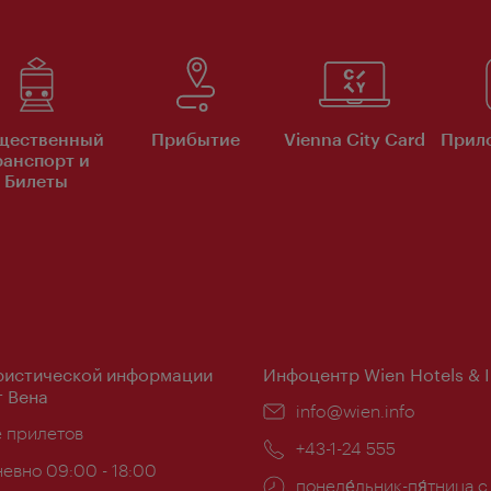
щественный
Прибытие
Vienna City Card
Прило
ранспорт и
Билеты
ристической информации
Инфоцентр Wien Hotels & 
 Вена
Эл.
info@wien.info
ложение:
е прилетов
почта:
Телефон:
+43-1-24 555
евно 09:00 - 18:00
Часы
понеде́льник-пя́тница с