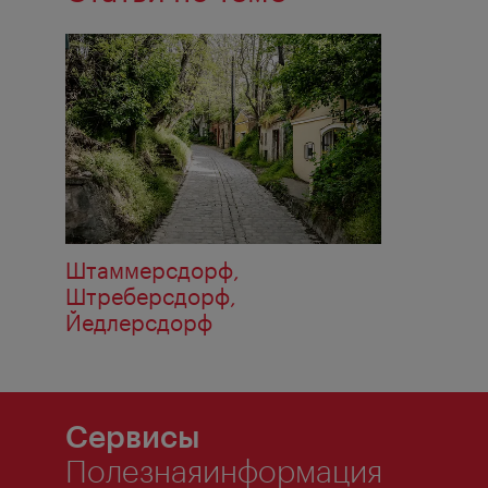
Штаммерсдорф,
Штреберсдорф,
Йедлерсдорф
Сервисы
Полезнаяинформация