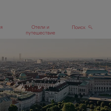
ля
Отели и
Поиск
путешествие
ПОИСК
а карте