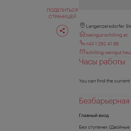
ПОДЕЛИТЬСЯ
СТРАНИЦЕЙ
Поделиться
Langenzersdorfer St
страницей
weingut-schilling.at
+43 1 292 41 89
schilling.weingut.he
Часы работы
You can find the curren
Безбарьерная
Главный вход
Без ступенек (Двойные