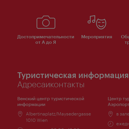
Достопримечательности
Мероприятия
Об
от А до Я
т
Туристическая информация
Адресаиконтакты
Венский центр туристической
Центр ту
информации
Аэропорт
Расположение:
Albertinaplatz/Maysedergasse
Распо
в зал
1010 Wien
Часы
ежедн