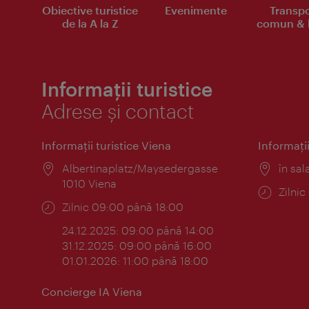
Obiective turistice
Evenimente
Transpo
de la A la Z
comun & b
Informații turistice
Adrese și contact
Informaţii turistice Viena
Informaţii
Locul:
Albertinaplatz/Maysedergasse
Locul
în sal
1010 Viena
Progr
Zilni
Program:
Zilnic 09:00 până 18:00
24.12.2025: 09:00 până 14:00
31.12.2025: 09:00 până 16:00
01.01.2026: 11:00 până 18:00
Concierge IA Viena