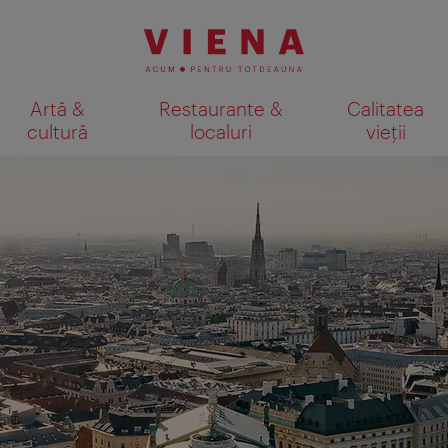
Artă &
Restaurante &
Calitatea
cultură
localuri
vieții
Afişare rezultate căutare pe