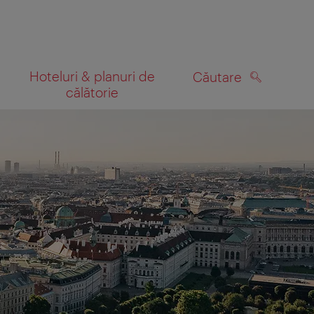
Hoteluri & planuri de
Căutare
călătorie
CĂUTARE
 hartă