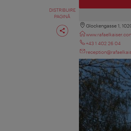
DISTRIBUIRE
PAGINĂ
Glockengasse 1, 102
Distribuiţi
pagina
www.rafaelkaiser.co
+43 1 402 26 04
reception@rafaelkai