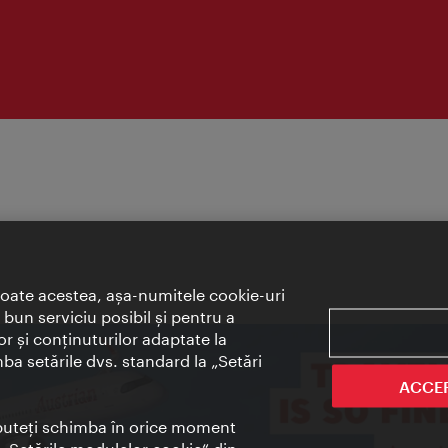
toate acestea, aşa-numitele cookie-uri
bun serviciu posibil şi pentru a
or şi conţinuturilor adaptate la
mba setările dvs. standard la „Setări
ACCE
t puteţi schimba în orice moment