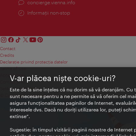
concierge.vienna.info
Informații non-stop
Contact
Credits
Declaraţie privind protecţia datelor
Terms of Use
Accesibilitate
V-ar plăcea nişte cookie-uri?
Contact presa
Setări module cookie
Este de la sine înţeles că nu dorim să vă deranjăm. Cu 
© Copyright Wien Tourismus
sunt necesare pentru a ne permite să vă oferim cel mai 
asigura funcţionalitatea paginilor de Internet, evaluăril
interesele dvs. Dacă nu doriţi utilizarea lor, puteţi schi
extinse“.
Sugestie: în timpul vizitării paginii noastre de Interne