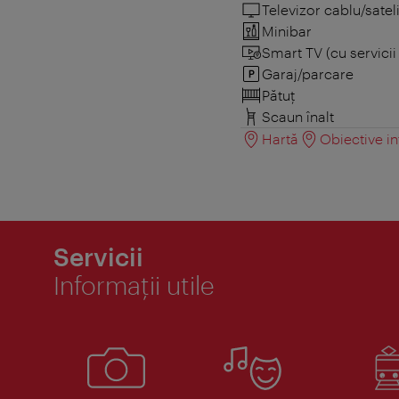
Televizor cablu/sateli
Minibar
Smart TV (cu servici
Garaj/parcare
Pătuţ
Scaun înalt
Hartă
Obiective in
Servicii
Informaţii utile