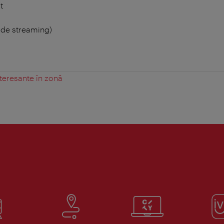
t
i de streaming)
teresante în zonă