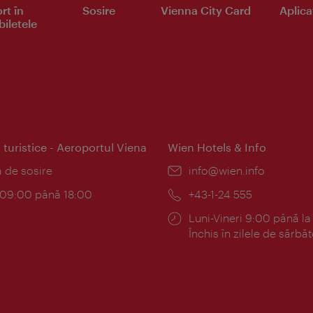
rt în
Sosire
Vienna City Card
Aplicaţ
iletele
 turistice - Aeroportul Viena
Wien Hotels & Info
:
a de sosire
E-
info@wien.info
mail:
am:
c 09:00 până 18:00
Telefon:
+43-1-24 555
Program:
Luni-Vineri 9:00 până la
Închis în zilele de sărbăt