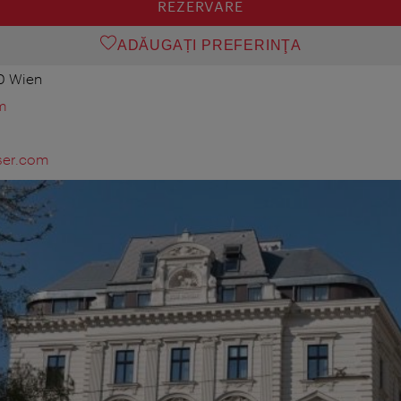
REZERVARE
ADĂUGAȚI PREFERINŢA
0 Wien
m
ser.com