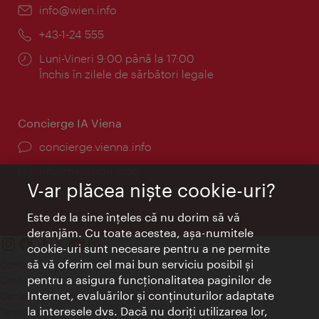
E-
info@wien.info
mail:
Telefon:
+43-1-24 555
Program:
Luni-Vineri 9:00 până la 17:00
Închis în zilele de sărbători legale
Concierge IA Viena
concierge.vienna.info
Informații non-stop
V-ar plăcea nişte cookie-uri?
Este de la sine înţeles că nu dorim să vă
deranjăm. Cu toate acestea, aşa-numitele
cookie-uri sunt necesare pentru a ne permite
să vă oferim cel mai bun serviciu posibil şi
Contact
pentru a asigura funcţionalitatea paginilor de
Credits
Internet, evaluărilor şi conţinuturilor adaptate
Declaraţie privind protecţia datelor
la interesele dvs. Dacă nu doriţi utilizarea lor,
Terms of Use