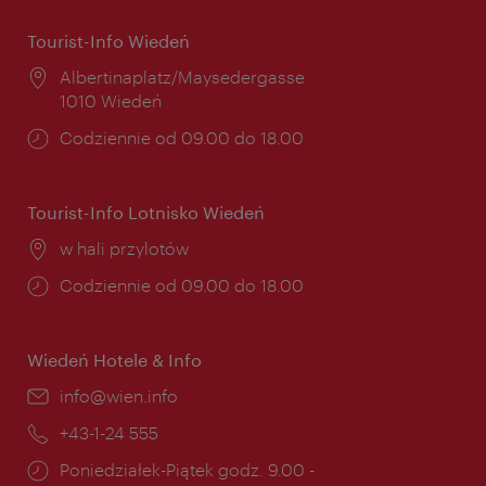
Tourist-Info Wiedeń
Miejsce:
Albertinaplatz/Maysedergasse
1010 Wiedeń
Godziny
Codziennie od 09.00 do 18.00
otwarcia:
Tourist-Info Lotnisko Wiedeń
Miejsce:
w hali przylotów
Godziny
Codziennie od 09.00 do 18.00
otwarcia:
Wiedeń Hotele & Info
E-
info@wien.info
mail:
Telefon:
+43-1-24 555
Godziny
Poniedziałek-Piątek godz. 9.00 -