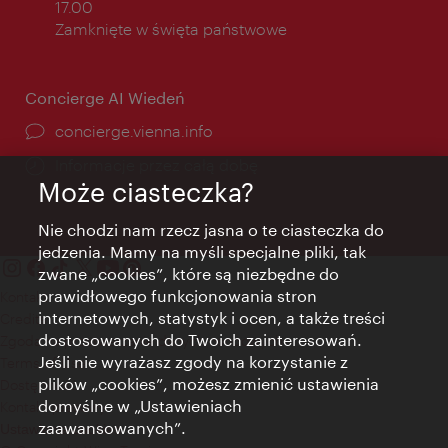
otwarcia:
17.00
Zamknięte w święta państwowe
Concierge AI Wiedeń
concierge.vienna.info
Informacje przez całą dobę
Może ciasteczka?
Nie chodzi nam rzecz jasna o te ciasteczka do
jedzenia. Mamy na myśli specjalne pliki, tak
zwane „cookies”, które są niezbędne do
prawidłowego funkcjonowania stron
Kontakt
internetowych, statystyk i ocen, a także treści
Credits
dostosowanych do Twoich zainteresowań.
Zgoda na przetwarzanie danych osobowych
Jeśli nie wyrażasz zgody na korzystanie z
Terms of Use
plików „cookies”, możesz zmienić ustawienia
Dostępność
domyślne w „Ustawieniach
Kontakt prasowy
zaawansowanych”.
Ustawienia cookies