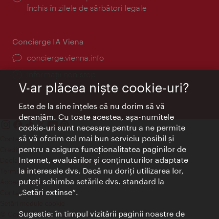
Închis în zilele de sărbători legale
Concierge IA Viena
concierge.vienna.info
Informații non-stop
V-ar plăcea nişte cookie-uri?
Este de la sine înţeles că nu dorim să vă
deranjăm. Cu toate acestea, aşa-numitele
cookie-uri sunt necesare pentru a ne permite
să vă oferim cel mai bun serviciu posibil şi
Contact
pentru a asigura funcţionalitatea paginilor de
Credits
Internet, evaluărilor şi conţinuturilor adaptate
Declaraţie privind protecţia datelor
la interesele dvs. Dacă nu doriţi utilizarea lor,
Terms of Use
puteţi schimba setările dvs. standard la
Accesibilitate
„Setări extinse“.
Contact presa
Setări module cookie
Sugestie: în timpul vizitării paginii noastre de
© Copyright Wien Tourismus