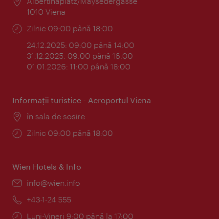
Locul:
Albertinaplatz/Maysedergasse
1010 Viena
Program:
Zilnic 09:00 până 18:00
24.12.2025: 09:00 până 14:00
31.12.2025: 09:00 până 16:00
01.01.2026: 11:00 până 18:00
Informaţii turistice - Aeroportul Viena
Locul:
în sala de sosire
Program:
Zilnic 09:00 până 18:00
Wien Hotels & Info
E-
info@wien.info
mail:
Telefon:
+43-1-24 555
Program:
Luni-Vineri 9:00 până la 17:00