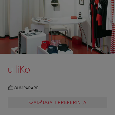
ulliKo
CUMPĂRARE
ADĂUGAȚI PREFERINŢA