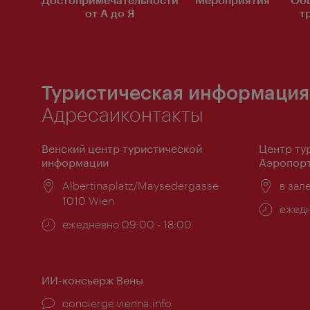
от А до Я
т
Туристическая информация
Адресаиконтакты
Венский центр туристической
Центр ту
информации
Аэропорт
Расположение:
Albertinaplatz/Maysedergasse
Распо
в зал
1010 Wien
Часы
ежедн
Часы
ежедневно 09:00 - 18:00
работ
работы:
ИИ-консьерж Вены
concierge.vienna.info