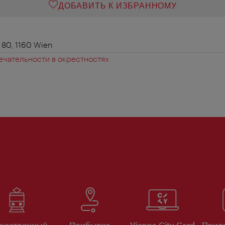
ДОБАВИТЬ К ИЗБРАННОМУ
 80, 1160 Wien
чательности в окрестностях
щественный
Прибытие
Vienna City Card
Прило