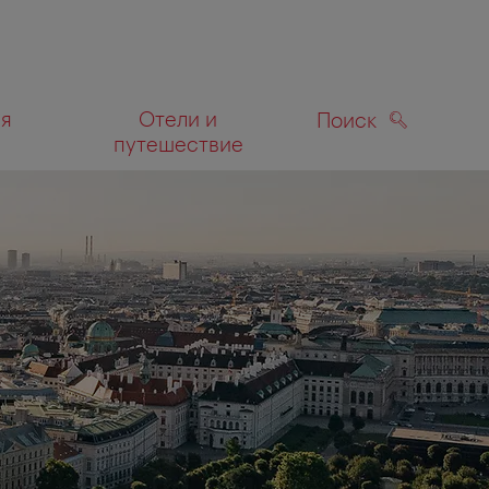
ля
Отели и
Поиск
путешествие
ПОИСК
а карте