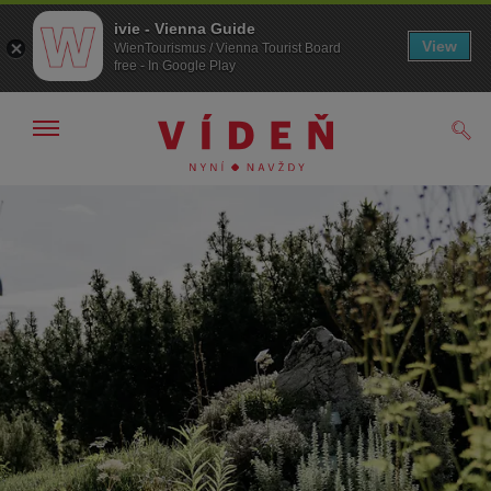
ivie - Vienna Guide
View
WienTourismus / Vienna Tourist Board
free - In Google Play
Zobrazit/skrýt
Hled
navigační
panel
Přejít
Přejít
na
k obsahu
procházení