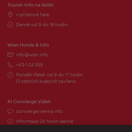
Tourist-Info na letišti
Místo:
v příletové hale
Provozní
Denně od 9 do 18 hodin
doba:
Wien Hotels & Info
E-
info@wien.info
mail:
Telefon:
+43-1-24 555
Provozní
Pondělí-Pátek od 9 do 17 hodin
doba:
O státních svátcích zavřeno
AI Concierge Vídeň
concierge.vienna.info
Informace 24 hodin denně