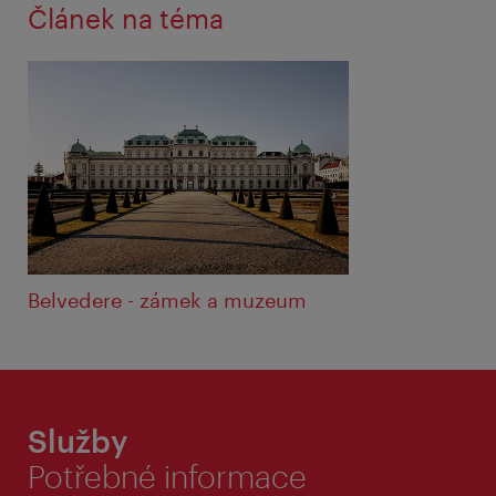
Článek na téma
Belvedere - zámek a muzeum
Služby
Potřebné informace