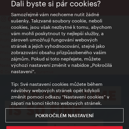
Dali byste si pár cookies?
Samozřejmě vám nechceme nutit žádné
sušenky. Takzvané soubory cookie, neboli
cookies, jsou však nezbytné k tomu, abychom
Kontakty
vám mohli poskytnout ty nejlepší služby, a
Credits
zároveň umožňují fungování webových
Prohlášení o ochraně osobních údajů
stránek a jejich vyhodnocování, stejně jako
Terms of Use
zobrazování obsahu přizpůsobeného vašim
Přístupnost
zájmům. Pokud si toto nepřejete, můžete
Kontakt pro tisk
výchozí nastavení změnit v nabídce „Pokročilá
Nastavení cookies
nastavení“.
© Copyright Wien Tourismus
Tip: Své nastavení cookies můžete během
návštěvy webových stránek opět kdykoli
změnit pomocí odkazu “Nastavení cookies” v
zápatí na konci těchto webových stránek.
POKROČILÉM NASTAVENÍ